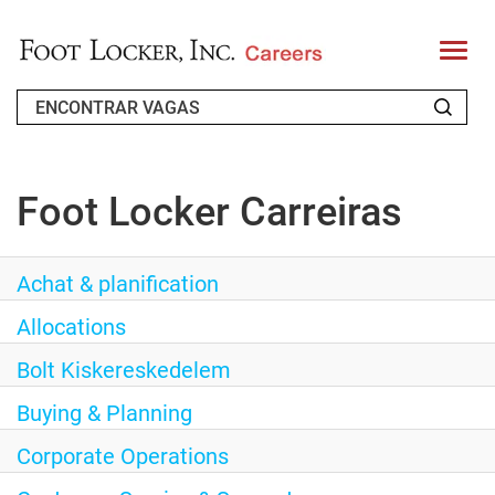
T
o
g
g
l
e
QUEM SOMOS
n
Foot Locker Carreiras
a
CANDIDATO QUE RETORNA
v
i
g
Achat & planification
FAQS
a
t
Allocations
PROCURAR EMPREGOS
i
o
Bolt Kiskereskedelem
PORTUGUESE
n
Buying & Planning
Corporate Operations