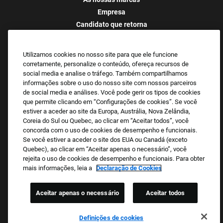
Empresa
Candidato que retorna
Perguntas frequentes
Utilizamos cookies no nosso site para que ele funcione
corretamente, personalize o conteúdo, ofereça recursos de
Empregador Orgulhoso Das Oportunidades De
social media e analise o tráfego. Também compartilhamos
Emprego Iguais
informações sobre o uso do nosso site com nossos parceiros
de social media e análises. Você pode gerir os tipos de cookies
Analisamos todas as candidaturas de emprego,
que permite clicando em “Configurações de cookies”. Se você
independentemente da raça, cor, sexo, religião, origem nacional,
estiver a aceder ao site da Europa, Austrália, Nova Zelândia,
idade, orientação sexual, identidade de género, expressão de
Coreia do Sul ou Quebec, ao clicar em “Aceitar todos”, você
género, serviço militar passado ou presente, deficiência,
concorda com o uso de cookies de desempenho e funcionais.
Se você estiver a aceder o site dos EUA ou Canadá (exceto
informação genética ou qualquer outra condição protegida pelas
Quebec), ao clicar em “Aceitar apenas o necessário”, você
leis federais, estatais ou locais aplicáveis. Também proibimos o
rejeita o uso de cookies de desempenho e funcionais. Para obter
assédio de candidatos ou membros da equipa com base em
mais informações, leia a
Declaração de Cookies
qualquer uma destas categorias protegidas.
Aceitar apenas o necessário
Aceitar todos
Adaptação Para Candidato
Definições de cookies