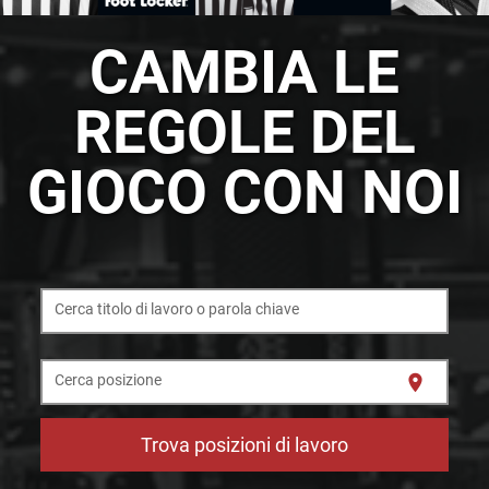
CAMBIA LE
REGOLE DEL
GIOCO CON NOI
Cerca titolo di lavoro o parola chiave
location_on
Cerca posizione
Trova posizioni di lavoro