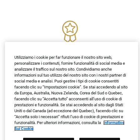
2025 Winner
Utilizziamo i cookie per far funzionare il nostro sito web,
Greatest Workplaces for Parents and
personalizzare i contenuti, fornire funzionalità di social media e
Families
analizzare il traffico sul nostro sito. Condividiamo anche
informazioni sul tuo utilizzo del nostro sito con i nostri partner di
By Newsweek
social media e analisi. Puoi gestire i tipi di cookie consentiti
facendo clic su “Impostazioni cookie”. Se stai accedendo al sito
da Europa, Australia, Nuova Zelanda, Corea del Sud o Quebec,
facendo clic su “Accetta tutto” acconsenti all’uso di cookie di
prestazioni e funzionalità. Se stai accedendo al sito dagli Stati
Uniti o dal Canada (ad eccezione del Quebec), facendo clic su
“Accetta solo i necessari” rifiuti l’uso di cookie di prestazioni e
2023 Nordamerica Vincitore
funzionalità. Per ulteriori informazioni, consulta la
Informative
Sui Cookie
Award per la Customer Experience
A cura del Talent Board