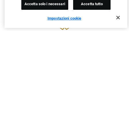
Accetta solo i necessari
Accetta tutto
Impostazioni cookie
2022 EMEA Vincitore
Award per la Customer Experience
A cura del Talent Board
2022 Asia-Pacifico Vincitore
Award per la Customer Experience
A cura del Talent Board