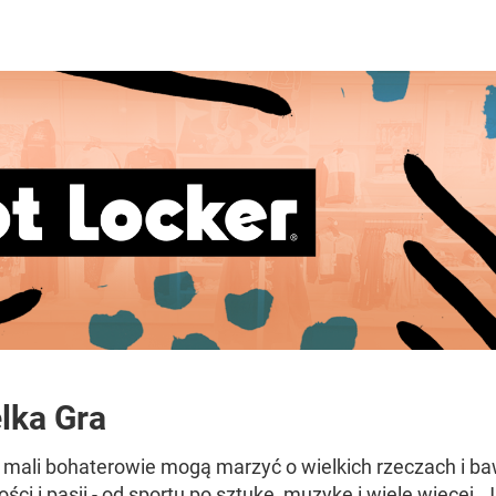
elka Gra
m mali bohaterowie mogą marzyć o wielkich rzeczach i ba
ci i pasji - od sportu po sztukę, muzykę i wiele więcej. 