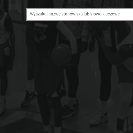
Wyszukaj nazwę stanowiska lub słowo kluczowe