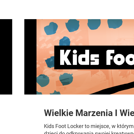
Wielkie Marzenia I Wi
Kids Foot Locker to miejsce, w który
dzieci do odkrywania swojej kreatywnoś