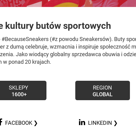
e kultury butów sportowych
to #BecauseSneakers (#z powodu Sneakersów). Buty spo
cker z dumą celebruje, wzmacnia i inspiruje społeczność
zenia. Jako wiodący globalny sprzedawca obuwia i odzi
m w ponad 20 krajach.
SKLEPY
REGION
1600
+
GLOBAL
FACEBOOK ❯
LINKEDIN ❯