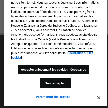
notre site internet. Nous partageons également des informations
avec nos partenaires des réseaux sociaux et d’analyse sur
l’utilisation que vous faîtes de notre site. Vous pouvez gérer les
types de cookies autorisés en cliquant sur « Paramètres des
cookies ». Si vous accédez au site depuis l’Europe, l’Australie, la
Nouvelle-Zélande, la Corée du Sud ou le Québec, en cliquant sur
« Tout accepter », vous acceptez l’utilisation de cookies
fonctionnels et de performance. Si vous accédez au site depuis
les États-Unis ou le Canada (sauf le Québec), en cliquant sur «
Accepter uniquement les cookies nécessaires », vous refusez
l’utilisation de cookies fonctionnels.et de performance. Pour
plus d’informations, veuillez consulter la
Déclaration sur les
cookies
Culture et valeurs
Accepter uniquement les cookies nécessaires
Nos marques
Société
Candidat de retour
Tout accepter
FAQ
Un Employeur Fier De Promouvoir L'Égalité Des
Paramètres des cookies
Chances Dans L’Emploi