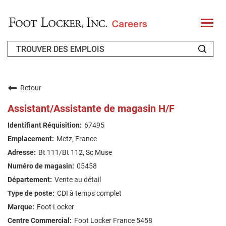
T
o
g
g
l
e
n
QUI SOMMES-NOUS ?
a
v
Retour
i
CANDIDAT DE RETOUR
g
Assistant/Assistante de magasin H/F
a
t
FAQ
67495
i
o
Metz, France
n
RECHERCHE DE TRAVAIL
Bt 111/Bt 112, Sc Muse
FRENCH
05458
Vente au détail
CDI à temps complet
Foot Locker
Foot Locker France 5458