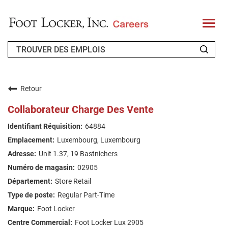
T
o
g
g
l
e
n
QUI SOMMES-NOUS ?
a
v
Retour
i
CANDIDAT DE RETOUR
g
Collaborateur Charge Des Vente
a
t
FAQ
64884
i
o
Luxembourg, Luxembourg
n
RECHERCHE DE TRAVAIL
Unit 1.37, 19 Bastnichers
FRENCH
02905
Store Retail
Regular Part-Time
Foot Locker
Foot Locker Lux 2905