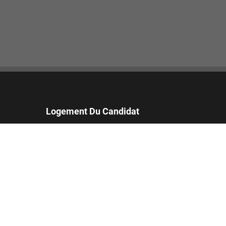
Logement Du Candidat
Les candidats qui nécessitent des démarches
supplémentaires pour finaliser leur candidature
peuvent soumettre une demande d'assistance.
Email:
accommodations_fr@footlocker.com