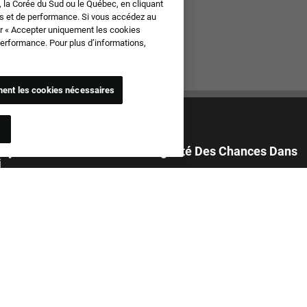
e, la Corée du Sud ou le Québec, en cliquant
els et de performance. Si vous accédez au
sur « Accepter uniquement les cookies
 performance. Pour plus d’informations,
ent les cookies nécessaires
oyeur Fier De Promouvoir L'Égalité Des Chances Dans
i
ons toutes les candidatures sans tenir compte de l'origine, de la couleur
 sexe, de la religion, de l’origine nationale, de l’âge, de l’orientation
e l’identité de genre, de l’expression de genre, du service militaire, du
des informations génétiques ou de toutes autres données protégées
is en vigeur. Nous interdisons également le harcèlement envers les
ou nos collaborateurs du fait de la situation dans laquelle ils se