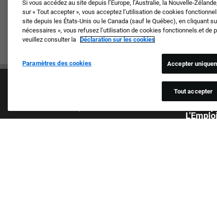
Si vous accédez au site depuis l’Europe, l’Australie, la Nouvelle-Zéland
sur « Tout accepter », vous acceptez l’utilisation de cookies fonctionn
site depuis les États-Unis ou le Canada (sauf le Québec), en cliquant 
nécessaires », vous refusez l’utilisation de cookies fonctionnels.et de
veuillez consulter la
Déclaration sur les cookies
Paramètres des cookies
Accepter uniquem
Tout accepter
Un Empl
L’Emplo
Nous trait
Culture et valeurs
de peau, du
Nos marques
sexuelle, d
Société
handicap, 
Candidat de retour
par les lo
FAQ
candidats 
trouvent.