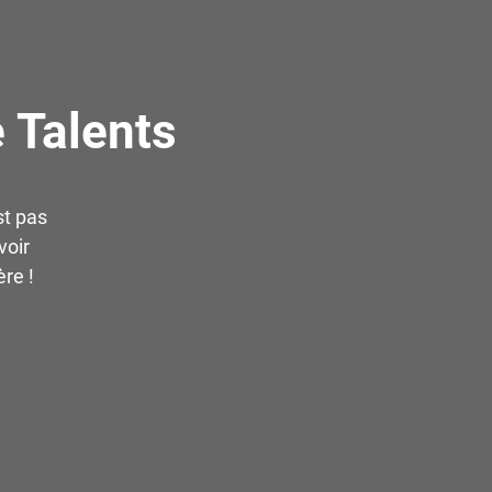
 Talents
st pas
voir
re !