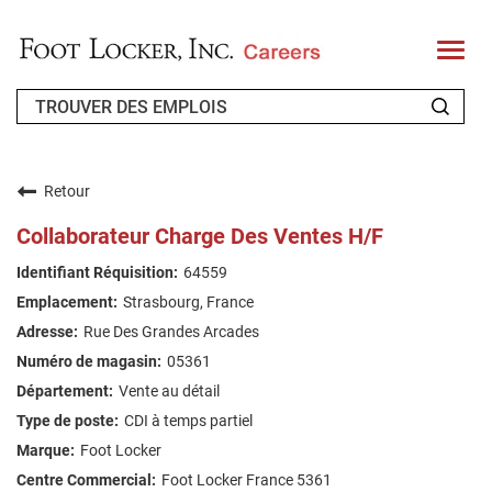
T
o
g
g
l
e
n
QUI SOMMES-NOUS ?
a
v
Retour
i
CANDIDAT DE RETOUR
g
Collaborateur Charge Des Ventes H/F
a
t
FAQ
64559
i
o
Strasbourg, France
n
RECHERCHE DE TRAVAIL
Rue Des Grandes Arcades
FRENCH
05361
Vente au détail
CDI à temps partiel
Foot Locker
Foot Locker France 5361