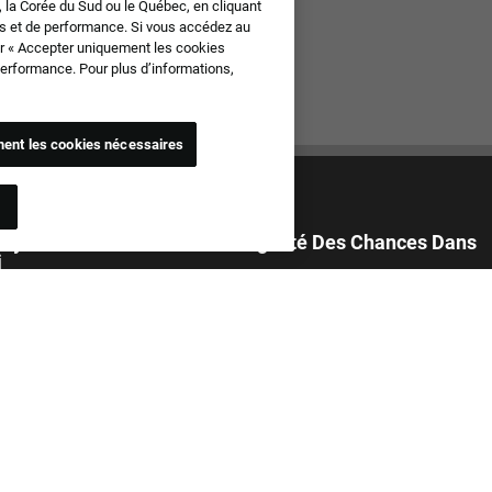
e, la Corée du Sud ou le Québec, en cliquant
els et de performance. Si vous accédez au
sur « Accepter uniquement les cookies
 performance. Pour plus d’informations,
ent les cookies nécessaires
oyeur Fier De Promouvoir L'Égalité Des Chances Dans
i
ons toutes les candidatures sans tenir compte de l'origine, de la couleur
 sexe, de la religion, de l’origine nationale, de l’âge, de l’orientation
e l’identité de genre, de l’expression de genre, du service militaire, du
des informations génétiques ou de toutes autres données protégées
is en vigeur. Nous interdisons également le harcèlement envers les
ou nos collaborateurs du fait de la situation dans laquelle ils se