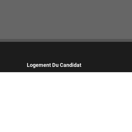
Logement Du Candidat
Les candidats qui nécessitent des démarches
supplémentaires pour finaliser leur candidature
peuvent soumettre une demande d'assistance.
Email:
accommodations_fr@footlocker.com