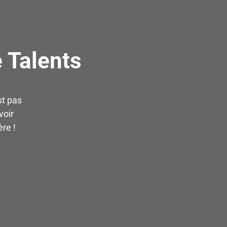
 Talents
st pas
voir
re !