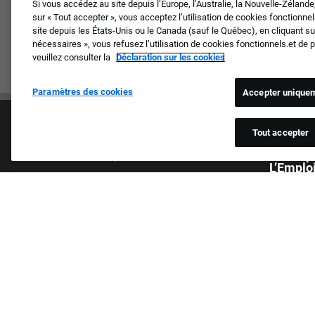
Si vous accédez au site depuis l’Europe, l’Australie, la Nouvelle-Zéland
sur « Tout accepter », vous acceptez l’utilisation de cookies fonctionn
site depuis les États-Unis ou le Canada (sauf le Québec), en cliquant 
nécessaires », vous refusez l’utilisation de cookies fonctionnels.et de
veuillez consulter la
Déclaration sur les cookies
Paramètres des cookies
Accepter uniquem
Tout accepter
Un Empl
L’Emplo
Nous trait
Culture et valeurs
de peau, du
Nos marques
sexuelle, d
Société
handicap, 
Candidat de retour
par les lo
FAQ
candidats 
trouvent.