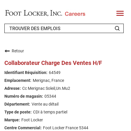
T
o
g
g
l
e
n
QUI SOMMES-NOUS ?
a
v
Retour
i
CANDIDAT DE RETOUR
g
Collaborateur Charge Des Ventes H/F
a
t
FAQ
64549
i
o
Merignac, France
n
RECHERCHE DE TRAVAIL
Cc Merignac Soleil,Un.Mu2
FRENCH
05344
Vente au détail
CDI à temps partiel
Foot Locker
Foot Locker France 5344