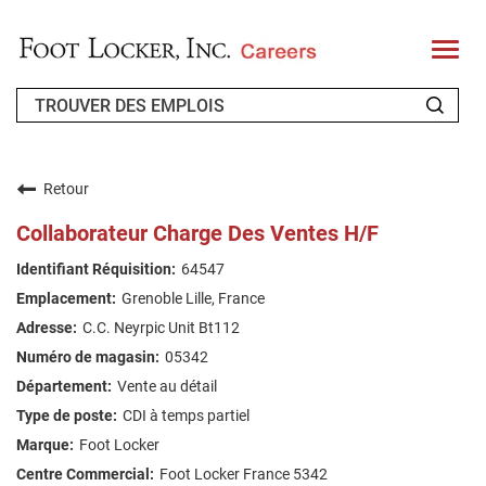
T
o
g
g
l
e
n
QUI SOMMES-NOUS ?
a
v
Retour
i
CANDIDAT DE RETOUR
g
Collaborateur Charge Des Ventes H/F
a
t
FAQ
64547
i
o
Grenoble Lille, France
n
RECHERCHE DE TRAVAIL
C.C. Neyrpic Unit Bt112
FRENCH
05342
Vente au détail
CDI à temps partiel
Foot Locker
Foot Locker France 5342