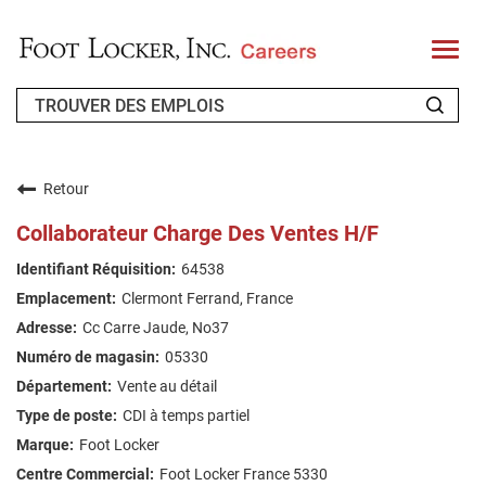
T
o
g
g
l
e
n
QUI SOMMES-NOUS ?
a
v
Retour
i
CANDIDAT DE RETOUR
g
Collaborateur Charge Des Ventes H/F
a
t
FAQ
64538
i
o
Clermont Ferrand, France
n
RECHERCHE DE TRAVAIL
Cc Carre Jaude, No37
FRENCH
05330
Vente au détail
CDI à temps partiel
Foot Locker
Foot Locker France 5330