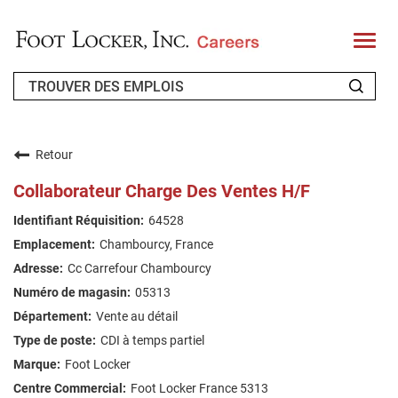
T
o
g
g
l
e
n
QUI SOMMES-NOUS ?
a
v
Retour
i
CANDIDAT DE RETOUR
g
Collaborateur Charge Des Ventes H/F
a
t
FAQ
64528
i
o
Chambourcy, France
n
RECHERCHE DE TRAVAIL
Cc Carrefour Chambourcy
FRENCH
05313
Vente au détail
CDI à temps partiel
Foot Locker
Foot Locker France 5313