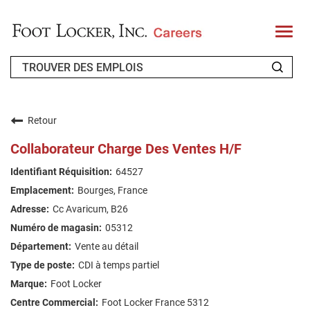
T
o
g
g
l
e
n
QUI SOMMES-NOUS ?
a
v
Retour
i
CANDIDAT DE RETOUR
g
Collaborateur Charge Des Ventes H/F
a
t
FAQ
64527
i
o
Bourges, France
n
RECHERCHE DE TRAVAIL
Cc Avaricum, B26
FRENCH
05312
Vente au détail
CDI à temps partiel
Foot Locker
Foot Locker France 5312