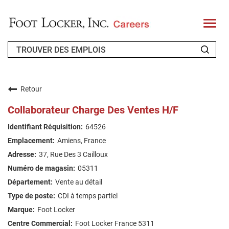
T
o
g
g
l
e
n
QUI SOMMES-NOUS ?
a
v
Retour
i
CANDIDAT DE RETOUR
g
Collaborateur Charge Des Ventes H/F
a
t
FAQ
64526
i
o
Amiens, France
n
RECHERCHE DE TRAVAIL
37, Rue Des 3 Cailloux
FRENCH
05311
Vente au détail
CDI à temps partiel
Foot Locker
Foot Locker France 5311