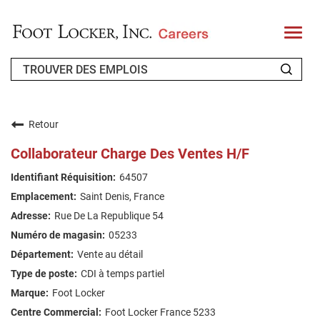
T
o
g
g
l
e
n
QUI SOMMES-NOUS ?
a
v
Retour
i
CANDIDAT DE RETOUR
g
Collaborateur Charge Des Ventes H/F
a
t
FAQ
64507
i
o
Saint Denis, France
n
RECHERCHE DE TRAVAIL
Rue De La Republique 54
FRENCH
05233
Vente au détail
CDI à temps partiel
Foot Locker
Foot Locker France 5233