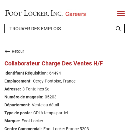
T
o
g
g
l
e
n
QUI SOMMES-NOUS ?
a
v
Retour
i
CANDIDAT DE RETOUR
g
Collaborateur Charge Des Ventes H/F
a
t
FAQ
64494
i
o
Cergy-Pontoise, France
n
RECHERCHE DE TRAVAIL
3 Fontaines Sc
FRENCH
05203
Vente au détail
CDI à temps partiel
Foot Locker
Foot Locker France 5203