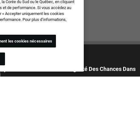
e, la Corée du Sud ou le Québec, en cliquant
els et de performance. Si vous accédez au
sur « Accepter uniquement les cookies
 performance. Pour plus d’informations,
ent les cookies nécessaires
oyeur Fier De Promouvoir L'Égalité Des Chances Dans
i
ons toutes les candidatures sans tenir compte de l'origine, de la couleur
 sexe, de la religion, de l’origine nationale, de l’âge, de l’orientation
e l’identité de genre, de l’expression de genre, du service militaire, du
des informations génétiques ou de toutes autres données protégées
is en vigeur. Nous interdisons également le harcèlement envers les
ou nos collaborateurs du fait de la situation dans laquelle ils se