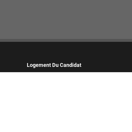
Logement Du Candidat
Les candidats qui nécessitent des démarches
supplémentaires pour finaliser leur candidature
peuvent soumettre une demande d'assistance.
Email:
accommodations_fr@footlocker.com