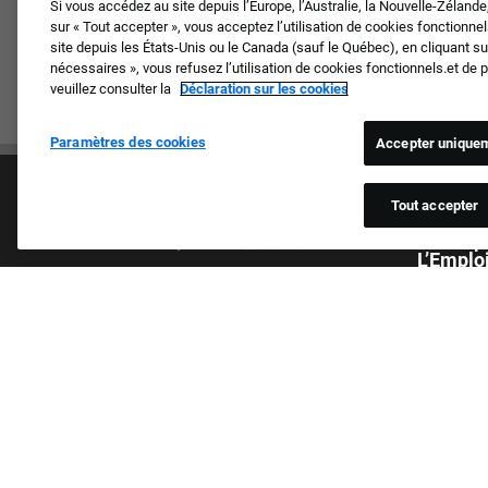
Si vous accédez au site depuis l’Europe, l’Australie, la Nouvelle-Zéland
sur « Tout accepter », vous acceptez l’utilisation de cookies fonctionn
site depuis les États-Unis ou le Canada (sauf le Québec), en cliquant 
nécessaires », vous refusez l’utilisation de cookies fonctionnels.et de
veuillez consulter la
Déclaration sur les cookies
Paramètres des cookies
Accepter uniquem
Tout accepter
Un Empl
L’Emplo
Nous trait
Culture et valeurs
de peau, du
Nos marques
sexuelle, d
Société
handicap, 
Candidat de retour
par les lo
FAQ
candidats 
trouvent.