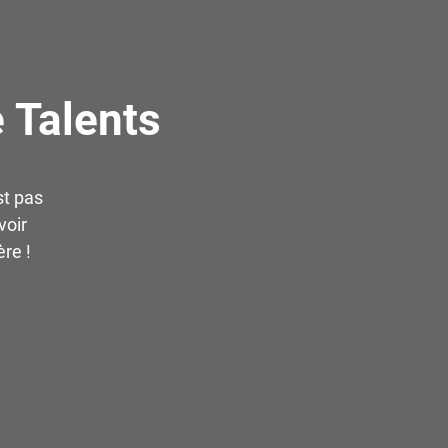
 Talents
st pas
voir
re !