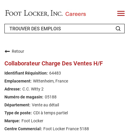
T
o
g
g
l
e
n
QUI SOMMES-NOUS ?
a
v
Retour
i
CANDIDAT DE RETOUR
g
Collaborateur Charge Des Ventes H/F
a
t
FAQ
64483
i
o
Wittenheim, France
n
RECHERCHE DE TRAVAIL
C.C. Witty 2
FRENCH
05188
Vente au détail
CDI à temps partiel
Foot Locker
Foot Locker France 5188