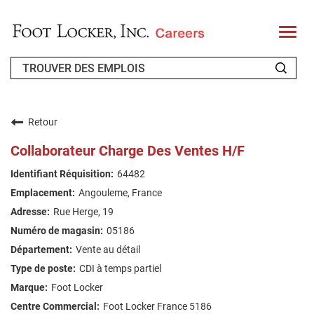
T
o
g
g
l
e
n
QUI SOMMES-NOUS ?
a
v
Retour
i
CANDIDAT DE RETOUR
g
Collaborateur Charge Des Ventes H/F
a
t
FAQ
64482
i
o
Angouleme, France
n
RECHERCHE DE TRAVAIL
Rue Herge, 19
FRENCH
05186
Vente au détail
CDI à temps partiel
Foot Locker
Foot Locker France 5186