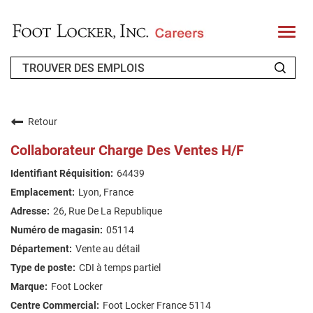
T
o
g
g
l
e
n
QUI SOMMES-NOUS ?
a
v
Retour
i
CANDIDAT DE RETOUR
g
Collaborateur Charge Des Ventes H/F
a
t
FAQ
64439
i
o
Lyon, France
n
RECHERCHE DE TRAVAIL
26, Rue De La Republique
FRENCH
05114
Vente au détail
CDI à temps partiel
Foot Locker
Foot Locker France 5114