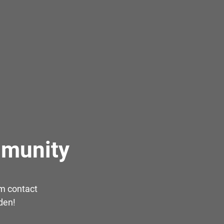
mmunity
em contact
den!