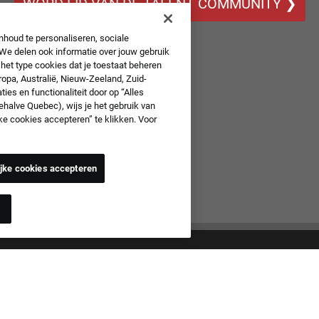
WORD LID VAN DE TALENT COMMUNITY ❯
nhoud te personaliseren, sociale
 We delen ook informatie over jouw gebruik
 het type cookies dat je toestaat beheren
uropa, Australië, Nieuw-Zeeland, Zuid-
ies en functionaliteit door op “Alles
behalve Quebec), wijs je het gebruik van
jke cookies accepteren” te klikken. Voor
ijke cookies accepteren
n
qual Employment Opportunity Employer
len alle sollicitaties zonder onderscheid te maken naar ras, huidskleur,