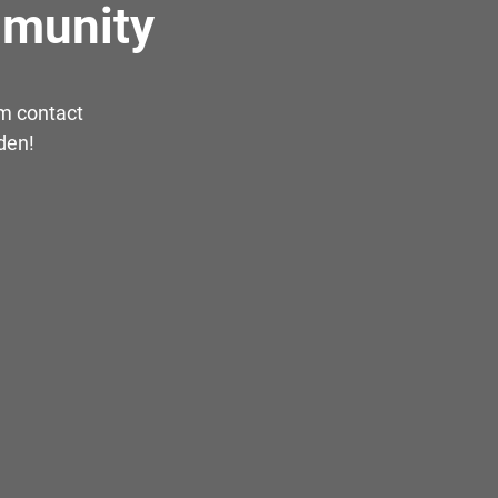
mmunity
em contact
den!