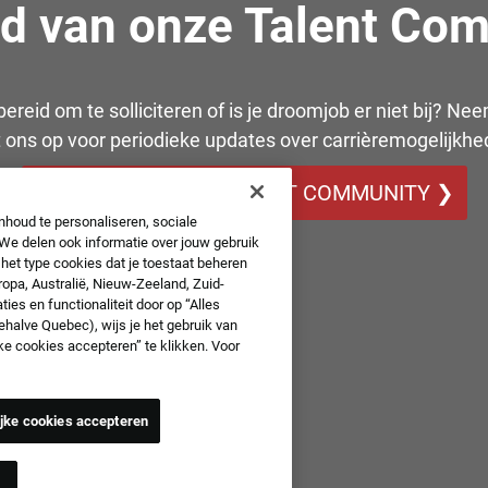
id van onze Talent Co
bereid om te solliciteren of is je droomjob er niet bij? Ne
 ons op voor periodieke updates over carrièremogelijkhe
WORD LID VAN DE TALENT COMMUNITY ❯
nhoud te personaliseren, sociale
 We delen ook informatie over jouw gebruik
 het type cookies dat je toestaat beheren
uropa, Australië, Nieuw-Zeeland, Zuid-
ies en functionaliteit door op “Alles
behalve Quebec), wijs je het gebruik van
jke cookies accepteren” te klikken. Voor
ijke cookies accepteren
n