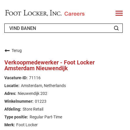
T
o
g
g
l
e
n
OVER ONS
a
v
Terug
i
TERUGKERENDE SOLLICITANTEN
g
Verkoopmedewerker - Foot Locker
a
Amsterdam Nieuwendijk
t
FAQ'S
i
o
71116
n
JOBS ZOEKEN
Amsterdam, Netherlands
DUTCH (BELGIUM)
Nieuwendijk 202
01223
Store Retail
Regular Part-Time
Foot Locker