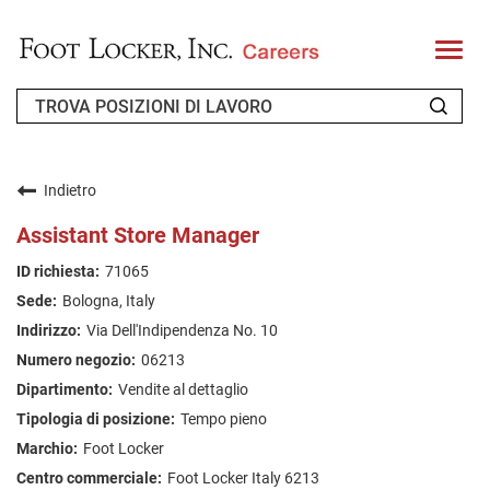
T
o
g
g
l
e
n
CHI SIAMO
a
v
Indietro
i
RICHIEDENTE DI RITORNO
g
Assistant Store Manager
a
t
FAQ
71065
i
o
Bologna, Italy
n
CERCA LAVORO
Via Dell'Indipendenza No. 10
ITALIAN
06213
Vendite al dettaglio
Tempo pieno
Foot Locker
Foot Locker Italy 6213