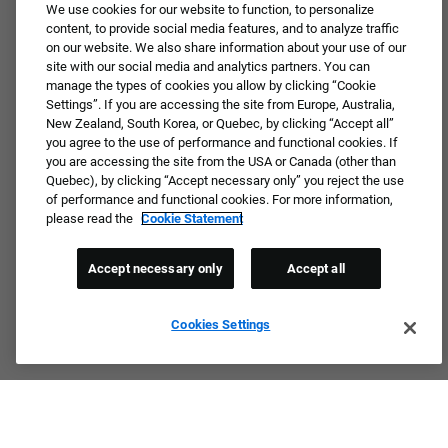
We use cookies for our website to function, to personalize
content, to provide social media features, and to analyze traffic
Not ready to apply or dream job not available?
on our website. We also share information about your use of our
Connect with us for periodic updates about career
site with our social media and analytics partners. You can
manage the types of cookies you allow by clicking “Cookie
opportunities!
Settings”. If you are accessing the site from Europe, Australia,
New Zealand, South Korea, or Quebec, by clicking “Accept all”
JOIN OUR TALENT COMMUNITY ❯
you agree to the use of performance and functional cookies. If
you are accessing the site from the USA or Canada (other than
Quebec), by clicking “Accept necessary only” you reject the use
of performance and functional cookies. For more information,
please read the
Cookie Statement
Accept necessary only
Accept all
Cookies Settings