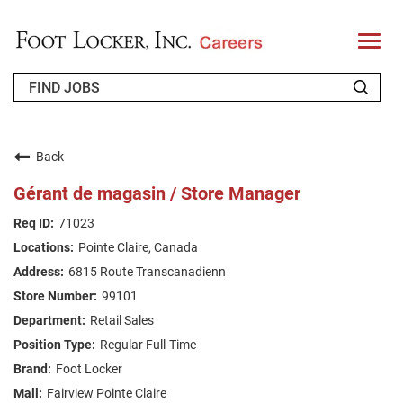
T
o
g
g
l
e
n
WHO WE ARE
a
v
Back
i
RETURNING APPLICANT
g
Gérant de magasin / Store Manager
a
t
FAQS
71023
i
o
Pointe Claire, Canada
n
JOIN OUR TALENT COMMUNITY
6815 Route Transcanadienn
ENGLISH
99101
Retail Sales
Regular Full-Time
Foot Locker
Fairview Pointe Claire