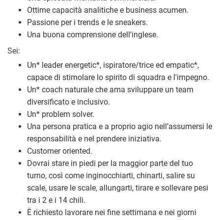
Ottime capacità analitiche e business acumen.
Passione per i trends e le sneakers.
Una buona comprensione dell'inglese.
Sei:
Un
*
leader energetic
*
, ispiratore/trice ed empatic
*
,
capace di stimolare lo spirito di squadra e l'impegno.
Un
*
coach naturale che ama sviluppare un team
diversificato e inclusivo.
Un
*
problem solver.
Una persona pratica e a proprio agio nell’assumersi le
responsabilità e nel prendere iniziativa.
Customer oriented.
Dovrai stare in piedi per la maggior parte del tuo
turno, cos
ì
come inginocchiarti, chinarti, salire su
scale, usare le scale, allungarti, tirare e sollevare pesi
tra i 2 e i 14 chili.
È richiesto lavorare nei fine settimana e nei giorni