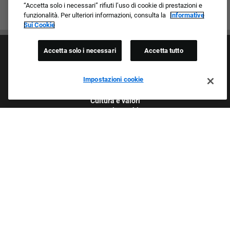
“Accetta solo i necessari” rifiuti l’uso di cookie di prestazioni e
funzionalità. Per ulteriori informazioni, consulta la
Informative
Sui Cookie
Accetta solo i necessari
Accetta tutto
Impostazioni cookie
Cultura e valori
I nostri marchi
Società/Azienda
Richiedente di ritorno
FAQ - Domande frequenti
Orgogliosi Di Essere Un Datore Di Lavoro Che
Garantisce Opportunità Eque
Esaminiamo tutte le candidature indipendentemente da razza,
colore della pelle, sesso, religione, nazionalità, età, orientamento
sessuale, identità di genere, espressione di genere, servizio militare
passato o presente, disabilità, informazioni genetiche o qualsiasi