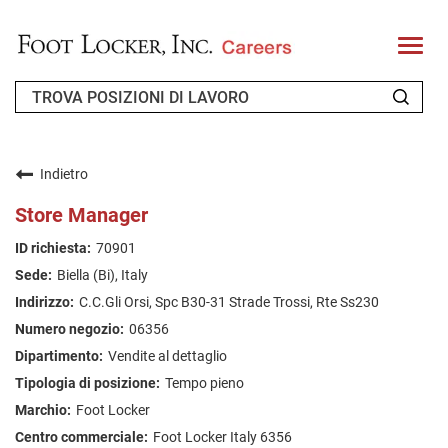
T
o
g
g
l
e
n
CHI SIAMO
a
v
Indietro
i
RICHIEDENTE DI RITORNO
g
Store Manager
a
t
FAQ
70901
i
o
Biella (Bi), Italy
n
CERCA LAVORO
C.C.Gli Orsi, Spc B30-31 Strade Trossi, Rte Ss230
ITALIAN
06356
Vendite al dettaglio
Tempo pieno
Foot Locker
Foot Locker Italy 6356