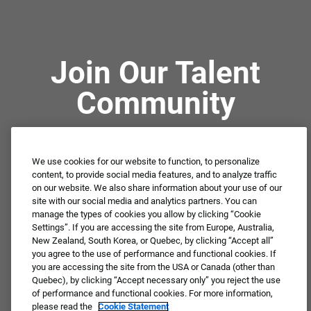
Join Our Talent
Community
Not ready to apply or dream job not available?
We use cookies for our website to function, to personalize
Connect with us for periodic updates about career
content, to provide social media features, and to analyze traffic
on our website. We also share information about your use of our
opportunities!
site with our social media and analytics partners. You can
manage the types of cookies you allow by clicking “Cookie
JOIN OUR TALENT COMMUNITY ❯
Settings”. If you are accessing the site from Europe, Australia,
New Zealand, South Korea, or Quebec, by clicking “Accept all”
you agree to the use of performance and functional cookies. If
you are accessing the site from the USA or Canada (other than
Quebec), by clicking “Accept necessary only” you reject the use
of performance and functional cookies. For more information,
please read the
Cookie Statement