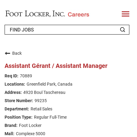
T
o
g
g
l
e
n
WHO WE ARE
a
v
Back
i
RETURNING APPLICANT
g
Assistant Gérant / Assistant Manager
a
t
FAQS
70889
i
o
Greenfield Park, Canada
n
JOIN OUR TALENT COMMUNITY
4920 Boul Taschereau
ENGLISH
99235
Retail Sales
Regular Full-Time
Foot Locker
Complexe 5000