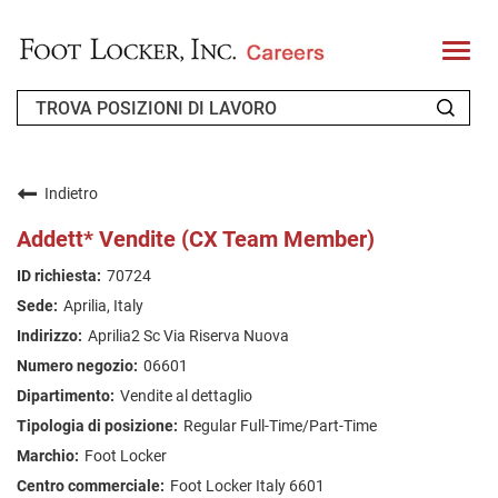
T
o
g
g
l
e
n
CHI SIAMO
a
v
Indietro
i
RICHIEDENTE DI RITORNO
g
Addett* Vendite (CX Team Member)
a
t
FAQ
70724
i
o
Aprilia, Italy
n
CERCA LAVORO
Aprilia2 Sc Via Riserva Nuova
ITALIAN
06601
Vendite al dettaglio
Regular Full-Time/Part-Time
Foot Locker
Foot Locker Italy 6601