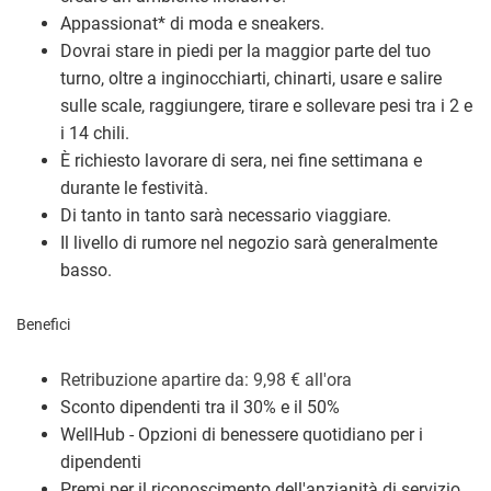
Appassionat
*
di moda e sneakers.
Dovrai stare in piedi per la maggior parte del tuo
turno, oltre a inginocchiarti, chinarti, usare e salire
sulle scale, raggiungere, tirare e sollevare pesi tra i 2 e
i 14 chili.
È richiesto lavorare di sera, nei fine settimana e
durante le festività.
Di tanto in tanto sarà necessario viaggiare.
Il livello di rumore nel negozio sarà generalmente
basso.
Benefici
Retribuzione a
partire da: 9,98
€
all'ora
Sconto dipendenti tra il 30% e il 50%
WellHub - Opzioni di benessere quotidiano per i
dipendenti
Premi per il riconoscimento dell'anzianità di servizio