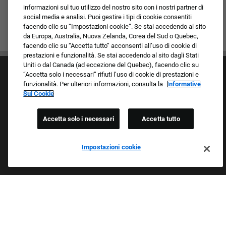
informazioni sul tuo utilizzo del nostro sito con i nostri partner di
social media e analisi. Puoi gestire i tipi di cookie consentiti
facendo clic su “Impostazioni cookie”. Se stai accedendo al sito
da Europa, Australia, Nuova Zelanda, Corea del Sud o Quebec,
facendo clic su “Accetta tutto” acconsenti all’uso di cookie di
prestazioni e funzionalità. Se stai accedendo al sito dagli Stati
Uniti o dal Canada (ad eccezione del Quebec), facendo clic su
“Accetta solo i necessari” rifiuti l’uso di cookie di prestazioni e
funzionalità. Per ulteriori informazioni, consulta la
Informative
Sui Cookie
Accetta solo i necessari
Accetta tutto
Cultura e valori
I nostri marchi
Società/Azienda
Impostazioni cookie
Richiedente di ritorno
FAQ - Domande frequenti
Orgogliosi Di Essere Un Datore Di Lavoro Che
Garantisce Opportunità Eque
Esaminiamo tutte le candidature indipendentemente da razza,
colore della pelle, sesso, religione, nazionalità, età, orientamento