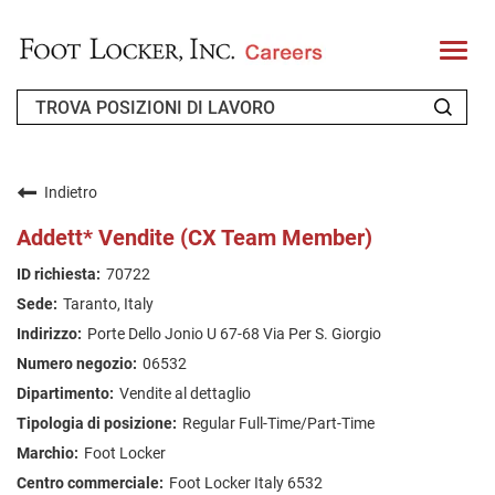
T
o
g
g
l
e
n
CHI SIAMO
a
v
Indietro
i
RICHIEDENTE DI RITORNO
g
Addett* Vendite (CX Team Member)
a
t
FAQ
70722
i
o
Taranto, Italy
n
CERCA LAVORO
Porte Dello Jonio U 67-68 Via Per S. Giorgio
ITALIAN
06532
Vendite al dettaglio
Regular Full-Time/Part-Time
Foot Locker
Foot Locker Italy 6532