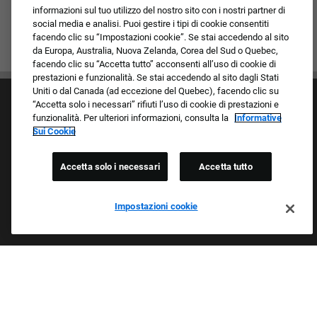
informazioni sul tuo utilizzo del nostro sito con i nostri partner di
social media e analisi. Puoi gestire i tipi di cookie consentiti
facendo clic su “Impostazioni cookie”. Se stai accedendo al sito
da Europa, Australia, Nuova Zelanda, Corea del Sud o Quebec,
facendo clic su “Accetta tutto” acconsenti all’uso di cookie di
prestazioni e funzionalità. Se stai accedendo al sito dagli Stati
Uniti o dal Canada (ad eccezione del Quebec), facendo clic su
“Accetta solo i necessari” rifiuti l’uso di cookie di prestazioni e
funzionalità. Per ulteriori informazioni, consulta la
Informative
Sui Cookie
Accetta solo i necessari
Accetta tutto
Cultura e valori
I nostri marchi
Società/Azienda
Impostazioni cookie
Richiedente di ritorno
FAQ - Domande frequenti
Orgogliosi Di Essere Un Datore Di Lavoro Che
Garantisce Opportunità Eque
Esaminiamo tutte le candidature indipendentemente da razza,
colore della pelle, sesso, religione, nazionalità, età, orientamento