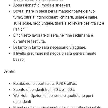
Appassionat
*
di moda e sneakers.
Dovrai stare in piedi per la maggior parte del tuo
turno, oltre a inginocchiarti, chinarti, usare e salire
sulle scale, raggiungere, tirare e sollevare pesi tra i 2 e
i 14 chili.
È richiesto lavorare di sera, nei fine settimana e
durante le festività.
Di tanto in tanto sarà necessario viaggiare.
Il livello di rumore nel negozio sarà generalmente
basso.
Benefici
Retribuzione a
partire da: 9,98
€
all'ora
Sconto dipendenti tra il 30% e il 50%
WellHub - Opzioni di benessere quotidiano per i
dipendenti
Premi per il riconoscimento dell'anzianità di servizio