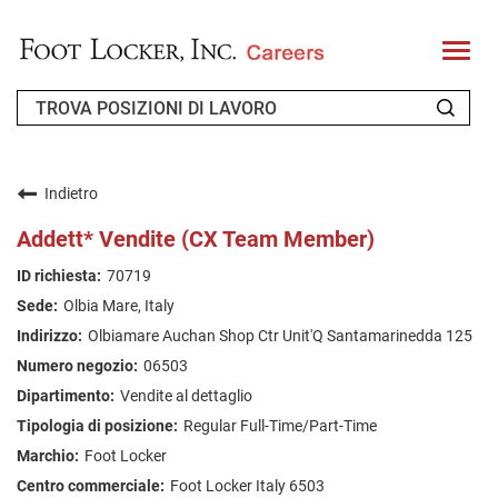
T
o
g
g
l
e
n
CHI SIAMO
a
v
Indietro
i
RICHIEDENTE DI RITORNO
g
Addett* Vendite (CX Team Member)
a
t
FAQ
70719
i
o
Olbia Mare, Italy
n
CERCA LAVORO
Olbiamare Auchan Shop Ctr Unit'Q Santamarinedda 125
ITALIAN
06503
Vendite al dettaglio
Regular Full-Time/Part-Time
Foot Locker
Foot Locker Italy 6503