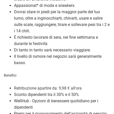
Appassionat
*
di moda e sneakers.
Dovrai stare in piedi per la maggior parte del tuo
turno, oltre a inginocchiarti, chinarti, usare e salire
sulle scale, raggiungere, tirare e sollevare pesi tra i 2 e
i 14 chili.
È richiesto lavorare di sera, nei fine settimana e
durante le festività.
Di tanto in tanto sarà necessario viaggiare.
Il livello di rumore nel negozio sarà generalmente
basso.
Benefici
Retribuzione a
partire da: 9,98
€
all'ora
Sconto dipendenti tra il 30% e il 50%
WellHub - Opzioni di benessere quotidiano per i
dipendenti
Premi per il riconoscimento dell'anzianità di servizio