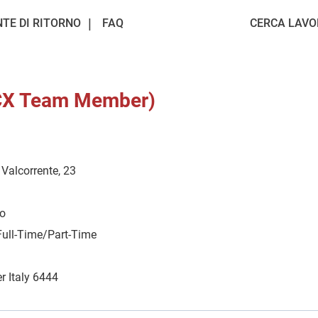
NTE DI RITORNO
FAQ
CERCA LAVO
(CX Team Member)
Valcorrente, 23
io
Full-Time/Part-Time
r Italy 6444