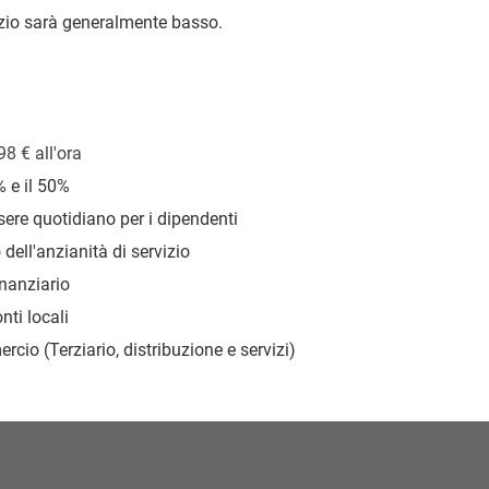
gozio sarà generalmente basso.
,98
€
all'ora
% e il 50%
ere quotidiano per i dipendenti
dell'anzianità di servizio
nanziario
nti locali
cio (Terziario, distribuzione e servizi)