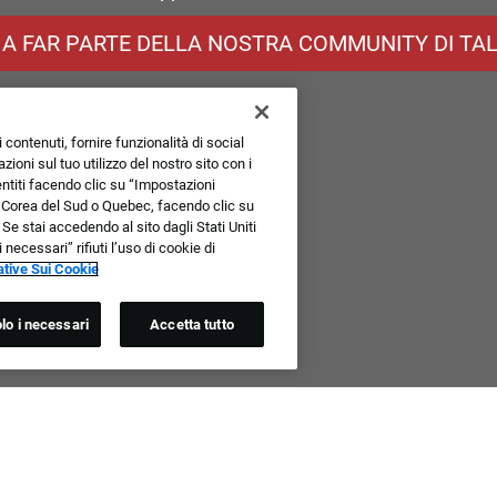
 A FAR PARTE DELLA NOSTRA COMMUNITY DI TAL
 contenuti, fornire funzionalità di social
ioni sul tuo utilizzo del nostro sito con i
sentiti facendo clic su “Impostazioni
, Corea del Sud o Quebec, facendo clic su
 Se stai accedendo al sito dagli Stati Uniti
ecessari” rifiuti l’uso di cookie di
tive Sui Cookie
lo i necessari
Accetta tutto