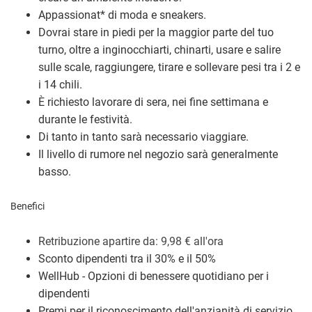
Appassionat
*
di moda e sneakers.
Dovrai stare in piedi per la maggior parte del tuo
turno, oltre a inginocchiarti, chinarti, usare e salire
sulle scale, raggiungere, tirare e sollevare pesi tra i 2 e
i 14 chili.
È richiesto lavorare di sera, nei fine settimana e
durante le festività.
Di tanto in tanto sarà necessario viaggiare.
Il livello di rumore nel negozio sarà generalmente
basso.
Benefici
Retribuzione a
partire da: 9,98
€
all'ora
Sconto dipendenti tra il 30% e il 50%
WellHub - Opzioni di benessere quotidiano per i
dipendenti
Premi per il riconoscimento dell'anzianità di servizio