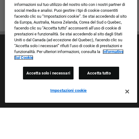
informazioni sul tuo utilizzo del nostro sito con i nostri partner di
social media e analisi. Puoi gestire i tipi di cookie consentiti
facendo clic su “Impostazioni cookie”. Se stai accedendo al sito
da Europa, Australia, Nuova Zelanda, Corea del Sud o Quebec,
facendo clic su “Accetta tutto” acconsenti all’uso di cookie di
prestazioni e funzionalità. Se stai accedendo al sito dagli Stati
Uniti o dal Canada (ad eccezione del Quebec), facendo clic su
“Accetta solo i necessari” rifiuti l’uso di cookie di prestazioni e
funzionalità. Per ulteriori informazioni, consulta la
Informative
Sui Cookie
Accetta solo i necessari
Accetta tutto
Cultura e valori
I nostri marchi
Società/Azienda
Impostazioni cookie
Richiedente di ritorno
FAQ - Domande frequenti
Orgogliosi Di Essere Un Datore Di Lavoro Che
Garantisce Opportunità Eque
Esaminiamo tutte le candidature indipendentemente da razza,
colore della pelle, sesso, religione, nazionalità, età, orientamento