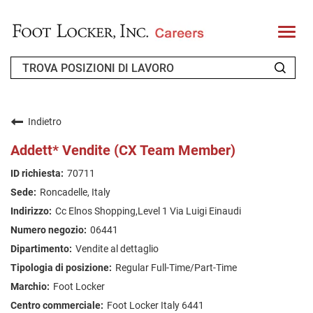
T
o
g
g
l
e
n
CHI SIAMO
a
v
Indietro
i
RICHIEDENTE DI RITORNO
g
Addett* Vendite (CX Team Member)
a
t
FAQ
70711
i
o
Roncadelle, Italy
n
CERCA LAVORO
Cc Elnos Shopping,Level 1 Via Luigi Einaudi
ITALIAN
06441
Vendite al dettaglio
Regular Full-Time/Part-Time
Foot Locker
Foot Locker Italy 6441