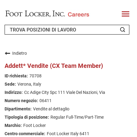
T
o
g
g
l
e
n
CHI SIAMO
a
v
Indietro
i
RICHIEDENTE DI RITORNO
g
Addett* Vendite (CX Team Member)
a
t
FAQ
70708
i
o
Verona, Italy
n
CERCA LAVORO
Cc Adige City Spc 111 Viale Del Nazioni, Via
ITALIAN
06411
Vendite al dettaglio
Regular Full-Time/Part-Time
Foot Locker
Foot Locker Italy 6411