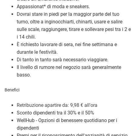
Appassionat
*
di moda e sneakers.
Dovrai stare in piedi per la maggior parte del tuo
turno, oltre a inginocchiarti, chinarti, usare e salire
sulle scale, raggiungere, tirare e sollevare pesi tra i 2 e
i 14 chili.
È richiesto lavorare di sera, nei fine settimana e
durante le festività.
Di tanto in tanto sarà necessario viaggiare.
Il livello di rumore nel negozio sarà generalmente
basso.
Benefici
Retribuzione a
partire da: 9,98
€
all'ora
Sconto dipendenti tra il 30% e il 50%
WellHub - Opzioni di benessere quotidiano per i
dipendenti
Premi per il riconoscimento dell'anzianità di servizio