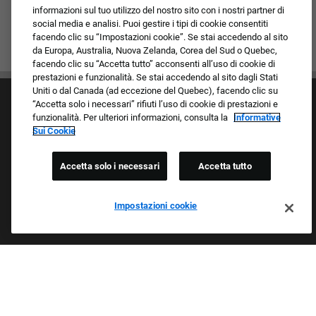
informazioni sul tuo utilizzo del nostro sito con i nostri partner di
social media e analisi. Puoi gestire i tipi di cookie consentiti
facendo clic su “Impostazioni cookie”. Se stai accedendo al sito
da Europa, Australia, Nuova Zelanda, Corea del Sud o Quebec,
facendo clic su “Accetta tutto” acconsenti all’uso di cookie di
prestazioni e funzionalità. Se stai accedendo al sito dagli Stati
Uniti o dal Canada (ad eccezione del Quebec), facendo clic su
“Accetta solo i necessari” rifiuti l’uso di cookie di prestazioni e
funzionalità. Per ulteriori informazioni, consulta la
Informative
Sui Cookie
Accetta solo i necessari
Accetta tutto
Cultura e valori
I nostri marchi
Società/Azienda
Impostazioni cookie
Richiedente di ritorno
FAQ - Domande frequenti
Orgogliosi Di Essere Un Datore Di Lavoro Che
Garantisce Opportunità Eque
Esaminiamo tutte le candidature indipendentemente da razza,
colore della pelle, sesso, religione, nazionalità, età, orientamento