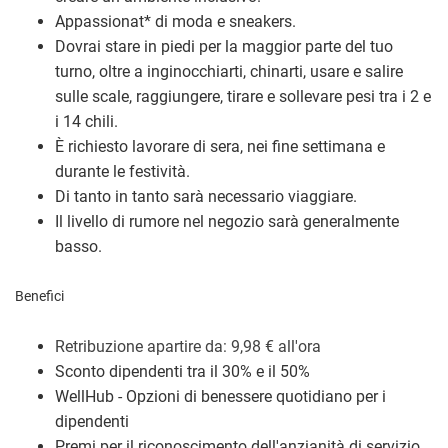
Appassionat
*
di moda e sneakers.
Dovrai stare in piedi per la maggior parte del tuo
turno, oltre a inginocchiarti, chinarti, usare e salire
sulle scale, raggiungere, tirare e sollevare pesi tra i 2 e
i 14 chili.
È richiesto lavorare di sera, nei fine settimana e
durante le festività.
Di tanto in tanto sarà necessario viaggiare.
Il livello di rumore nel negozio sarà generalmente
basso.
Benefici
Retribuzione a
partire da: 9,98
€
all'ora
Sconto dipendenti tra il 30% e il 50%
WellHub - Opzioni di benessere quotidiano per i
dipendenti
Premi per il riconoscimento dell'anzianità di servizio