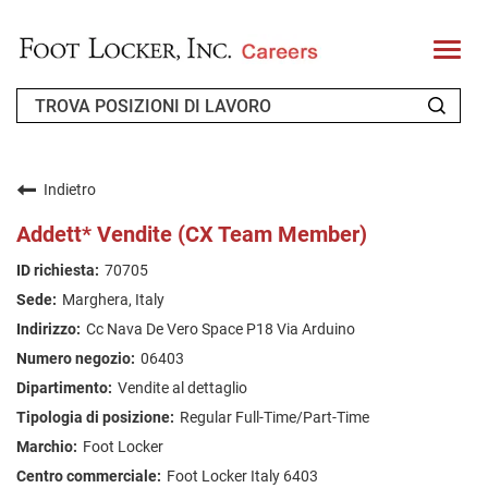
T
o
g
g
l
e
n
CHI SIAMO
a
v
Indietro
i
RICHIEDENTE DI RITORNO
g
Addett* Vendite (CX Team Member)
a
t
FAQ
70705
i
o
Marghera, Italy
n
CERCA LAVORO
Cc Nava De Vero Space P18 Via Arduino
ITALIAN
06403
Vendite al dettaglio
Regular Full-Time/Part-Time
Foot Locker
Foot Locker Italy 6403