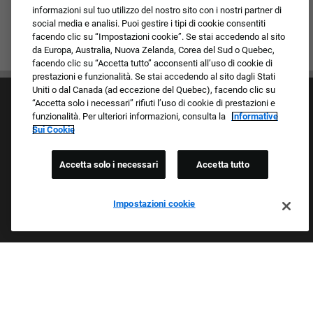
informazioni sul tuo utilizzo del nostro sito con i nostri partner di
social media e analisi. Puoi gestire i tipi di cookie consentiti
facendo clic su “Impostazioni cookie”. Se stai accedendo al sito
da Europa, Australia, Nuova Zelanda, Corea del Sud o Quebec,
facendo clic su “Accetta tutto” acconsenti all’uso di cookie di
prestazioni e funzionalità. Se stai accedendo al sito dagli Stati
Uniti o dal Canada (ad eccezione del Quebec), facendo clic su
“Accetta solo i necessari” rifiuti l’uso di cookie di prestazioni e
funzionalità. Per ulteriori informazioni, consulta la
Informative
Sui Cookie
Accetta solo i necessari
Accetta tutto
Cultura e valori
I nostri marchi
Società/Azienda
Impostazioni cookie
Richiedente di ritorno
FAQ - Domande frequenti
Orgogliosi Di Essere Un Datore Di Lavoro Che
Garantisce Opportunità Eque
Esaminiamo tutte le candidature indipendentemente da razza,
colore della pelle, sesso, religione, nazionalità, età, orientamento