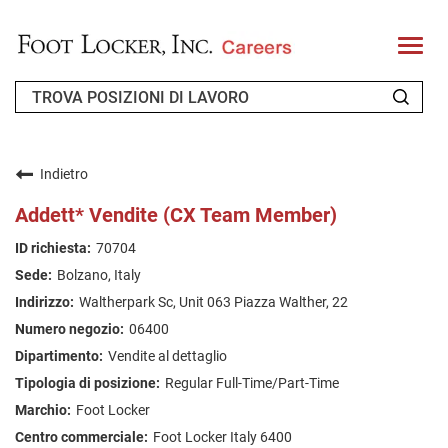
T
o
g
g
l
e
n
CHI SIAMO
a
v
Indietro
i
RICHIEDENTE DI RITORNO
g
Addett* Vendite (CX Team Member)
a
t
FAQ
70704
i
o
Bolzano, Italy
n
CERCA LAVORO
Waltherpark Sc, Unit 063 Piazza Walther, 22
ITALIAN
06400
Vendite al dettaglio
Regular Full-Time/Part-Time
Foot Locker
Foot Locker Italy 6400