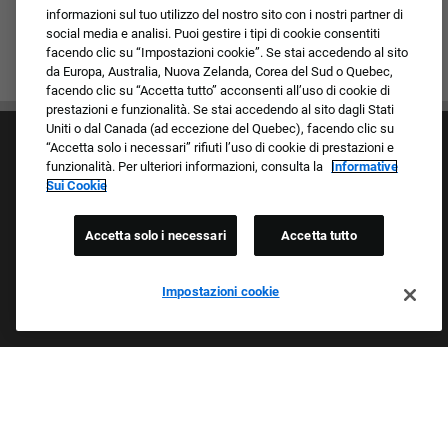
informazioni sul tuo utilizzo del nostro sito con i nostri partner di
social media e analisi. Puoi gestire i tipi di cookie consentiti
facendo clic su “Impostazioni cookie”. Se stai accedendo al sito
da Europa, Australia, Nuova Zelanda, Corea del Sud o Quebec,
facendo clic su “Accetta tutto” acconsenti all’uso di cookie di
prestazioni e funzionalità. Se stai accedendo al sito dagli Stati
Uniti o dal Canada (ad eccezione del Quebec), facendo clic su
“Accetta solo i necessari” rifiuti l’uso di cookie di prestazioni e
funzionalità. Per ulteriori informazioni, consulta la
Informative
Sui Cookie
Accetta solo i necessari
Accetta tutto
Cultura e valori
I nostri marchi
Società/Azienda
Impostazioni cookie
Richiedente di ritorno
FAQ - Domande frequenti
Orgogliosi Di Essere Un Datore Di Lavoro Che
Garantisce Opportunità Eque
Esaminiamo tutte le candidature indipendentemente da razza,
colore della pelle, sesso, religione, nazionalità, età, orientamento