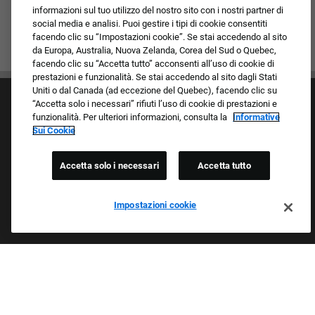
informazioni sul tuo utilizzo del nostro sito con i nostri partner di
social media e analisi. Puoi gestire i tipi di cookie consentiti
facendo clic su “Impostazioni cookie”. Se stai accedendo al sito
da Europa, Australia, Nuova Zelanda, Corea del Sud o Quebec,
facendo clic su “Accetta tutto” acconsenti all’uso di cookie di
prestazioni e funzionalità. Se stai accedendo al sito dagli Stati
Uniti o dal Canada (ad eccezione del Quebec), facendo clic su
“Accetta solo i necessari” rifiuti l’uso di cookie di prestazioni e
funzionalità. Per ulteriori informazioni, consulta la
Informative
Sui Cookie
Accetta solo i necessari
Accetta tutto
Cultura e valori
I nostri marchi
Società/Azienda
Impostazioni cookie
Richiedente di ritorno
FAQ - Domande frequenti
Orgogliosi Di Essere Un Datore Di Lavoro Che
Garantisce Opportunità Eque
Esaminiamo tutte le candidature indipendentemente da razza,
colore della pelle, sesso, religione, nazionalità, età, orientamento