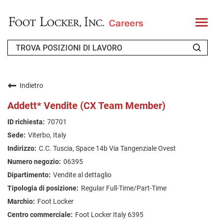
T
o
g
g
l
e
n
CHI SIAMO
a
v
Indietro
i
RICHIEDENTE DI RITORNO
g
Addett* Vendite (CX Team Member)
a
t
FAQ
70701
i
o
Viterbo, Italy
n
CERCA LAVORO
C.C. Tuscia, Space 14b Via Tangenziale Ovest
ITALIAN
06395
Vendite al dettaglio
Regular Full-Time/Part-Time
Foot Locker
Foot Locker Italy 6395