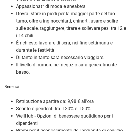
Appassionat
*
di moda e sneakers.
Dovrai stare in piedi per la maggior parte del tuo
turno, oltre a inginocchiarti, chinarti, usare e salire
sulle scale, raggiungere, tirare e sollevare pesi tra i 2 e
i 14 chili.
È richiesto lavorare di sera, nei fine settimana e
durante le festività.
Di tanto in tanto sarà necessario viaggiare.
Il livello di rumore nel negozio sarà generalmente
basso.
Benefici
Retribuzione a
partire da: 9,98
€
all'ora
Sconto dipendenti tra il 30% e il 50%
WellHub - Opzioni di benessere quotidiano per i
dipendenti
Premi per il riconoscimento dell'anzianità di servizio