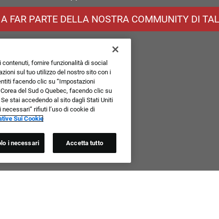
 A FAR PARTE DELLA NOSTRA COMMUNITY DI TAL
 contenuti, fornire funzionalità di social
ioni sul tuo utilizzo del nostro sito con i
sentiti facendo clic su “Impostazioni
, Corea del Sud o Quebec, facendo clic su
 Se stai accedendo al sito dagli Stati Uniti
ecessari” rifiuti l’uso di cookie di
tive Sui Cookie
lo i necessari
Accetta tutto