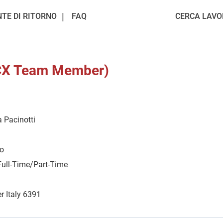
NTE DI RITORNO
FAQ
CERCA LAVO
(CX Team Member)
a Pacinotti
io
Full-Time/Part-Time
r Italy 6391