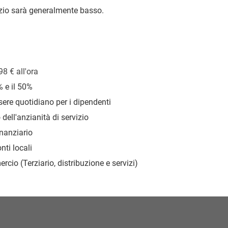
gozio sarà generalmente basso.
,98
€
all'ora
% e il 50%
ere quotidiano per i dipendenti
dell'anzianità di servizio
nanziario
nti locali
cio (Terziario, distribuzione e servizi)