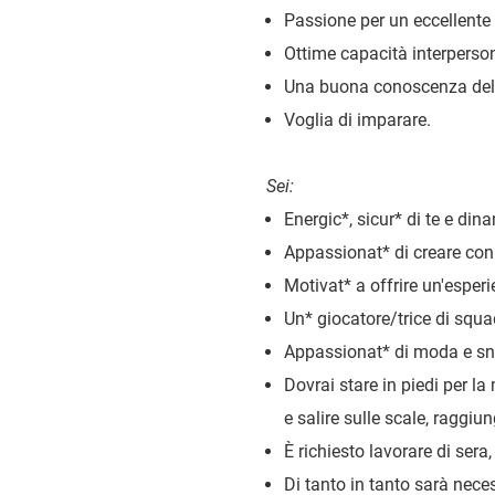
Passione per un eccellente s
Ottime capacità interperson
Una buona conoscenza dell’i
Voglia di imparare.
Sei:
Energic
*
, sicur
*
di te e din
Appassionat
*
di creare conn
Motivat
*
a offrire un'esperie
Un
*
giocatore/trice di squa
Appassionat
*
di moda e sn
Dovrai stare in piedi per la 
e salire sulle scale, raggiung
È richiesto lavorare di sera,
Di tanto in tanto sarà nece