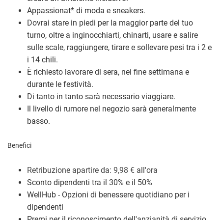
Appassionat
*
di moda e sneakers.
Dovrai stare in piedi per la maggior parte del tuo
turno, oltre a inginocchiarti, chinarti, usare e salire
sulle scale, raggiungere, tirare e sollevare pesi tra i 2 e
i 14 chili.
È richiesto lavorare di sera, nei fine settimana e
durante le festività.
Di tanto in tanto sarà necessario viaggiare.
Il livello di rumore nel negozio sarà generalmente
basso.
Benefici
Retribuzione a
partire da: 9,98
€
all'ora
Sconto dipendenti tra il 30% e il 50%
WellHub - Opzioni di benessere quotidiano per i
dipendenti
Premi per il riconoscimento dell'anzianità di servizio