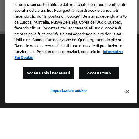
informazioni sul tuo utilizzo del nostro sito con i nostri partner di
social media e analisi. Puoi gestire i tipi di cookie consentiti
facendo clic su “Impostazioni cookie”. Se stai accedendo al sito
da Europa, Australia, Nuova Zelanda, Corea del Sud o Quebec,
facendo clic su “Accetta tutto” acconsenti all’uso di cookie di
prestazioni e funzionalità. Se stai accedendo al sito dagli Stati
Uniti o dal Canada (ad eccezione del Quebec), facendo clic su
“Accetta solo i necessari” rifiuti l’uso di cookie di prestazioni e
funzionalità. Per ulteriori informazioni, consulta la
Informative
Sui Cookie
Accetta solo i necessari
Accetta tutto
Cultura e valori
I nostri marchi
Società/Azienda
Impostazioni cookie
Richiedente di ritorno
FAQ - Domande frequenti
Orgogliosi Di Essere Un Datore Di Lavoro Che
Garantisce Opportunità Eque
Esaminiamo tutte le candidature indipendentemente da razza,
colore della pelle, sesso, religione, nazionalità, età, orientamento