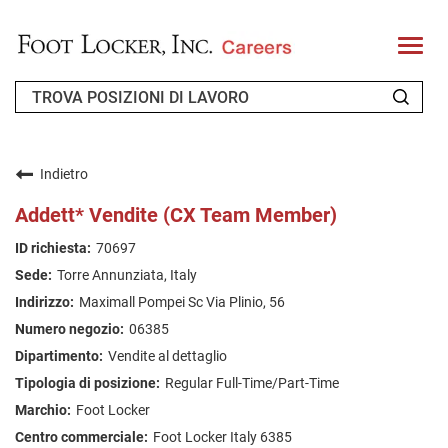
T
o
g
g
l
e
n
CHI SIAMO
a
v
Indietro
i
RICHIEDENTE DI RITORNO
g
Addett* Vendite (CX Team Member)
a
t
FAQ
70697
i
o
Torre Annunziata, Italy
n
CERCA LAVORO
Maximall Pompei Sc Via Plinio, 56
ITALIAN
06385
Vendite al dettaglio
Regular Full-Time/Part-Time
Foot Locker
Foot Locker Italy 6385