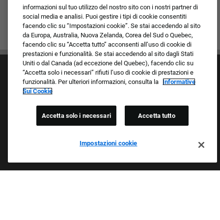
informazioni sul tuo utilizzo del nostro sito con i nostri partner di
social media e analisi. Puoi gestire i tipi di cookie consentiti
facendo clic su “Impostazioni cookie”. Se stai accedendo al sito
da Europa, Australia, Nuova Zelanda, Corea del Sud o Quebec,
facendo clic su “Accetta tutto” acconsenti all’uso di cookie di
prestazioni e funzionalità. Se stai accedendo al sito dagli Stati
Uniti o dal Canada (ad eccezione del Quebec), facendo clic su
“Accetta solo i necessari” rifiuti l’uso di cookie di prestazioni e
funzionalità. Per ulteriori informazioni, consulta la
Informative
Sui Cookie
Accetta solo i necessari
Accetta tutto
Cultura e valori
I nostri marchi
Società/Azienda
Impostazioni cookie
Richiedente di ritorno
FAQ - Domande frequenti
Orgogliosi Di Essere Un Datore Di Lavoro Che
Garantisce Opportunità Eque
Esaminiamo tutte le candidature indipendentemente da razza,
colore della pelle, sesso, religione, nazionalità, età, orientamento