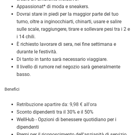
Appassionat
*
di moda e sneakers.
Dovrai stare in piedi per la maggior parte del tuo
turno, oltre a inginocchiarti, chinarti, usare e salire
sulle scale, raggiungere, tirare e sollevare pesi tra i 2 e
i 14 chili.
È richiesto lavorare di sera, nei fine settimana e
durante le festività.
Di tanto in tanto sarà necessario viaggiare.
Il livello di rumore nel negozio sarà generalmente
basso.
Benefici
Retribuzione a
partire da: 9,98
€
all'ora
Sconto dipendenti tra il 30% e il 50%
WellHub - Opzioni di benessere quotidiano per i
dipendenti
Premi per il riconoscimento dell'anzianità di servizio