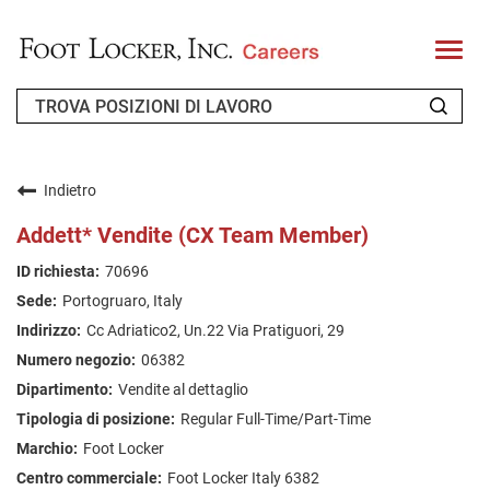
T
o
g
g
l
e
n
CHI SIAMO
a
v
Indietro
i
RICHIEDENTE DI RITORNO
g
Addett* Vendite (CX Team Member)
a
t
FAQ
70696
i
o
Portogruaro, Italy
n
CERCA LAVORO
Cc Adriatico2, Un.22 Via Pratiguori, 29
ITALIAN
06382
Vendite al dettaglio
Regular Full-Time/Part-Time
Foot Locker
Foot Locker Italy 6382