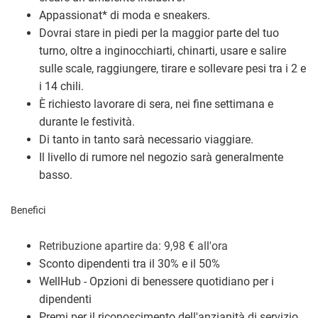
Appassionat
*
di moda e sneakers.
Dovrai stare in piedi per la maggior parte del tuo
turno, oltre a inginocchiarti, chinarti, usare e salire
sulle scale, raggiungere, tirare e sollevare pesi tra i 2 e
i 14 chili.
È richiesto lavorare di sera, nei fine settimana e
durante le festività.
Di tanto in tanto sarà necessario viaggiare.
Il livello di rumore nel negozio sarà generalmente
basso.
Benefici
Retribuzione a
partire da: 9,98
€
all'ora
Sconto dipendenti tra il 30% e il 50%
WellHub - Opzioni di benessere quotidiano per i
dipendenti
Premi per il riconoscimento dell'anzianità di servizio