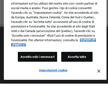
informazioni sul tuo utilizzo del nostro sito con i nostri partner di
social media e analisi. Puoi gestire i tipi di cookie consentiti
facendo clic su “Impostazioni cookie”. Se stai accedendo al sito
da Europa, Australia, Nuova Zelanda, Corea del Sud o Quebec,
facendo clic su “Accetta tutto” acconsenti all’uso di cookie di
prestazioni e funzionalità. Se stai accedendo al sito dagli Stati
Uniti o dal Canada (ad eccezione del Quebec), facendo clic su
“Accetta solo i necessari” rifiuti l’uso di cookie di prestazioni e
funzionalità. Per ulteriori informazioni, consulta la
Informative
Sui Cookie
Accetta solo i necessari
Accetta tutto
Cultura e valori
I nostri marchi
Società/Azienda
Impostazioni cookie
Richiedente di ritorno
FAQ - Domande frequenti
Orgogliosi Di Essere Un Datore Di Lavoro Che
Garantisce Opportunità Eque
Esaminiamo tutte le candidature indipendentemente da razza,
colore della pelle, sesso, religione, nazionalità, età, orientamento