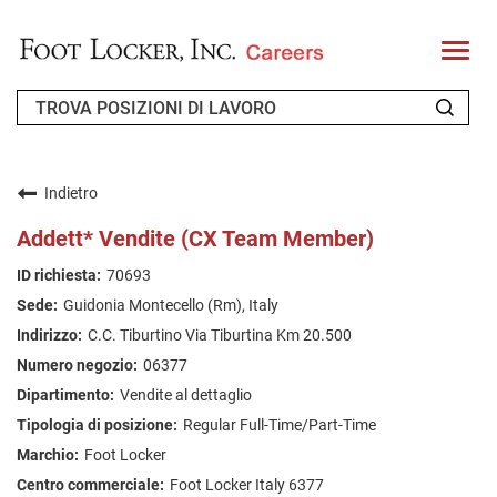
T
o
g
g
l
e
n
CHI SIAMO
a
v
Indietro
i
RICHIEDENTE DI RITORNO
g
Addett* Vendite (CX Team Member)
a
t
FAQ
70693
i
o
Guidonia Montecello (Rm), Italy
n
CERCA LAVORO
C.C. Tiburtino Via Tiburtina Km 20.500
ITALIAN
06377
Vendite al dettaglio
Regular Full-Time/Part-Time
Foot Locker
Foot Locker Italy 6377