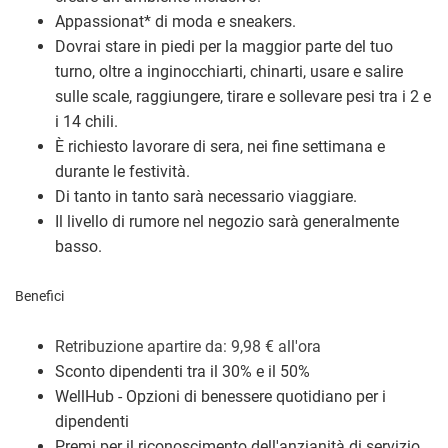
Appassionat
*
di moda e sneakers.
Dovrai stare in piedi per la maggior parte del tuo
turno, oltre a inginocchiarti, chinarti, usare e salire
sulle scale, raggiungere, tirare e sollevare pesi tra i 2 e
i 14 chili.
È richiesto lavorare di sera, nei fine settimana e
durante le festività.
Di tanto in tanto sarà necessario viaggiare.
Il livello di rumore nel negozio sarà generalmente
basso.
Benefici
Retribuzione a
partire da: 9,98
€
all'ora
Sconto dipendenti tra il 30% e il 50%
WellHub - Opzioni di benessere quotidiano per i
dipendenti
Premi per il riconoscimento dell'anzianità di servizio