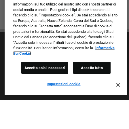
informazioni sul tuo utilizzo del nostro sito con i nostri partner di
social media e analisi. Puoi gestire i tipi di cookie consentiti
facendo clic su “Impostazioni cookie”. Se stai accedendo al sito
da Europa, Australia, Nuova Zelanda, Corea del Sud o Quebec,
facendo clic su “Accetta tutto” acconsenti all’uso di cookie di
prestazioni e funzionalità. Se stai accedendo al sito dagli Stati
Uniti o dal Canada (ad eccezione del Quebec), facendo clic su
“Accetta solo i necessari” rifiuti l’uso di cookie di prestazioni e
funzionalità. Per ulteriori informazioni, consulta la
Informative
Sui Cookie
Accetta solo i necessari
Accetta tutto
Cultura e valori
I nostri marchi
Società/Azienda
Impostazioni cookie
Richiedente di ritorno
FAQ - Domande frequenti
Orgogliosi Di Essere Un Datore Di Lavoro Che
Garantisce Opportunità Eque
Esaminiamo tutte le candidature indipendentemente da razza,
colore della pelle, sesso, religione, nazionalità, età, orientamento