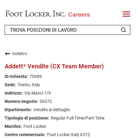
T
o
g
g
l
e
n
CHI SIAMO
a
v
Indietro
i
RICHIEDENTE DI RITORNO
g
Addett* Vendite (CX Team Member)
a
t
FAQ
70689
i
o
Trento, Italy
n
CERCA LAVORO
Via Manci 7/9
ITALIAN
06372
Vendite al dettaglio
Regular Full-Time/Part-Time
Foot Locker
Foot Locker Italy 6372