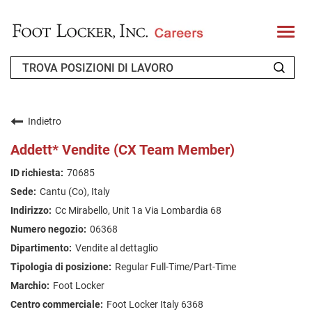
T
o
g
g
l
e
n
CHI SIAMO
a
v
Indietro
i
RICHIEDENTE DI RITORNO
g
Addett* Vendite (CX Team Member)
a
t
FAQ
70685
i
o
Cantu (Co), Italy
n
CERCA LAVORO
Cc Mirabello, Unit 1a Via Lombardia 68
ITALIAN
06368
Vendite al dettaglio
Regular Full-Time/Part-Time
Foot Locker
Foot Locker Italy 6368