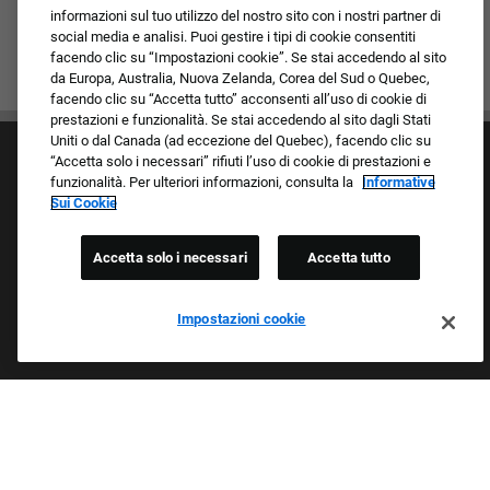
informazioni sul tuo utilizzo del nostro sito con i nostri partner di
social media e analisi. Puoi gestire i tipi di cookie consentiti
facendo clic su “Impostazioni cookie”. Se stai accedendo al sito
da Europa, Australia, Nuova Zelanda, Corea del Sud o Quebec,
facendo clic su “Accetta tutto” acconsenti all’uso di cookie di
prestazioni e funzionalità. Se stai accedendo al sito dagli Stati
Uniti o dal Canada (ad eccezione del Quebec), facendo clic su
“Accetta solo i necessari” rifiuti l’uso di cookie di prestazioni e
funzionalità. Per ulteriori informazioni, consulta la
Informative
Sui Cookie
Accetta solo i necessari
Accetta tutto
Cultura e valori
I nostri marchi
Società/Azienda
Impostazioni cookie
Richiedente di ritorno
FAQ - Domande frequenti
Orgogliosi Di Essere Un Datore Di Lavoro Che
Garantisce Opportunità Eque
Esaminiamo tutte le candidature indipendentemente da razza,
colore della pelle, sesso, religione, nazionalità, età, orientamento