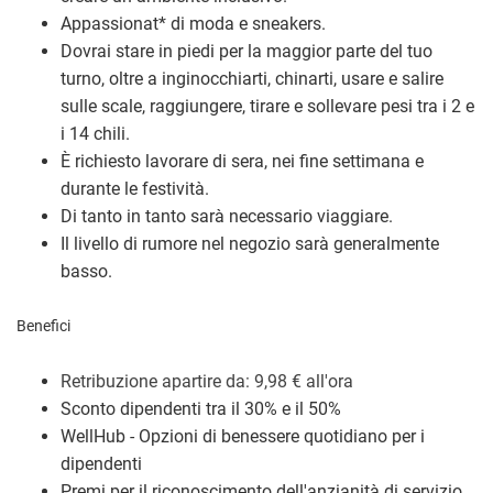
Appassionat
*
di moda e sneakers.
Dovrai stare in piedi per la maggior parte del tuo
turno, oltre a inginocchiarti, chinarti, usare e salire
sulle scale, raggiungere, tirare e sollevare pesi tra i 2 e
i 14 chili.
È richiesto lavorare di sera, nei fine settimana e
durante le festività.
Di tanto in tanto sarà necessario viaggiare.
Il livello di rumore nel negozio sarà generalmente
basso.
Benefici
Retribuzione a
partire da: 9,98
€
all'ora
Sconto dipendenti tra il 30% e il 50%
WellHub - Opzioni di benessere quotidiano per i
dipendenti
Premi per il riconoscimento dell'anzianità di servizio