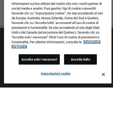
informazioni sul tuo utilizzo del nostro sito con i nostri partner di
social media e analisi. Puoi gestire i tipi di cookie consentiti
facendo clic su “Impostazioni cookie”. Se stai accedendo al sito
da Europa, Australia, Nuova Zelanda, Corea del Sud o Quebec,
facendo clic su “Accetta tutto” acconsenti all’uso di cookie di
prestazioni e funzionalità. Se stai accedendo al sito dagli Stati
Uniti o dal Canada (ad eccezione del Quebec), facendo clic su
“Accetta solo i necessari” rifiuti l’uso di cookie di prestazioni e
funzionalità. Per ulteriori informazioni, consulta la
Informative
Sui Cookie
Accetta solo i necessari
Accetta tutto
Cultura e valori
I nostri marchi
Società/Azienda
Impostazioni cookie
Richiedente di ritorno
FAQ - Domande frequenti
Orgogliosi Di Essere Un Datore Di Lavoro Che
Garantisce Opportunità Eque
Esaminiamo tutte le candidature indipendentemente da razza,
colore della pelle, sesso, religione, nazionalità, età, orientamento