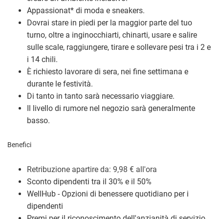
Appassionat
*
di moda e sneakers.
Dovrai stare in piedi per la maggior parte del tuo
turno, oltre a inginocchiarti, chinarti, usare e salire
sulle scale, raggiungere, tirare e sollevare pesi tra i 2 e
i 14 chili.
È richiesto lavorare di sera, nei fine settimana e
durante le festività.
Di tanto in tanto sarà necessario viaggiare.
Il livello di rumore nel negozio sarà generalmente
basso.
Benefici
Retribuzione a
partire da: 9,98
€
all'ora
Sconto dipendenti tra il 30% e il 50%
WellHub - Opzioni di benessere quotidiano per i
dipendenti
Premi per il riconoscimento dell'anzianità di servizio