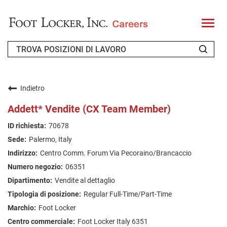
T
o
g
g
l
e
n
CHI SIAMO
a
v
Indietro
i
RICHIEDENTE DI RITORNO
g
Addett* Vendite (CX Team Member)
a
t
FAQ
70678
i
o
Palermo, Italy
n
CERCA LAVORO
Centro Comm. Forum Via Pecoraino/Brancaccio
ITALIAN
06351
Vendite al dettaglio
Regular Full-Time/Part-Time
Foot Locker
Foot Locker Italy 6351