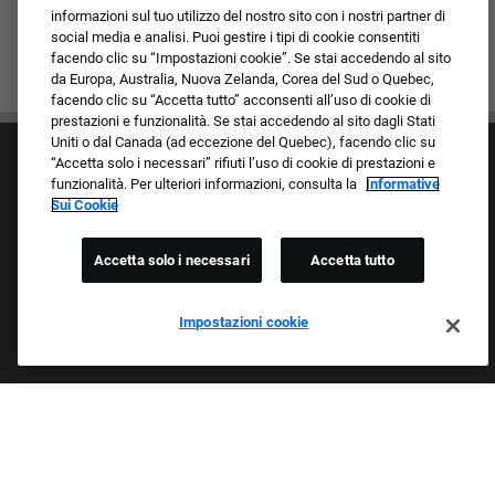
informazioni sul tuo utilizzo del nostro sito con i nostri partner di
social media e analisi. Puoi gestire i tipi di cookie consentiti
facendo clic su “Impostazioni cookie”. Se stai accedendo al sito
da Europa, Australia, Nuova Zelanda, Corea del Sud o Quebec,
facendo clic su “Accetta tutto” acconsenti all’uso di cookie di
prestazioni e funzionalità. Se stai accedendo al sito dagli Stati
Uniti o dal Canada (ad eccezione del Quebec), facendo clic su
“Accetta solo i necessari” rifiuti l’uso di cookie di prestazioni e
funzionalità. Per ulteriori informazioni, consulta la
Informative
Sui Cookie
Accetta solo i necessari
Accetta tutto
Cultura e valori
I nostri marchi
Società/Azienda
Impostazioni cookie
Richiedente di ritorno
FAQ - Domande frequenti
Orgogliosi Di Essere Un Datore Di Lavoro Che
Garantisce Opportunità Eque
Esaminiamo tutte le candidature indipendentemente da razza,
colore della pelle, sesso, religione, nazionalità, età, orientamento