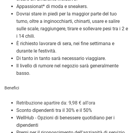
Appassionat
*
di moda e sneakers.
Dovrai stare in piedi per la maggior parte del tuo
turno, oltre a inginocchiarti, chinarti, usare e salire
sulle scale, raggiungere, tirare e sollevare pesi tra i 2 e
i 14 chili.
È richiesto lavorare di sera, nei fine settimana e
durante le festività.
Di tanto in tanto sarà necessario viaggiare.
Il livello di rumore nel negozio sarà generalmente
basso.
Benefici
Retribuzione a
partire da: 9,98
€
all'ora
Sconto dipendenti tra il 30% e il 50%
WellHub - Opzioni di benessere quotidiano per i
dipendenti
Premi per il riconoscimento dell'anzianità di servizio