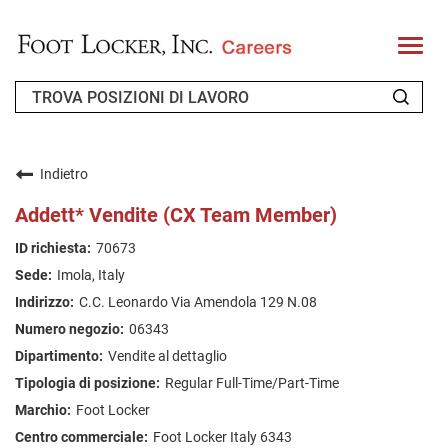
T
o
g
g
l
e
n
CHI SIAMO
a
v
Indietro
i
RICHIEDENTE DI RITORNO
g
Addett* Vendite (CX Team Member)
a
t
FAQ
70673
i
o
Imola, Italy
n
CERCA LAVORO
C.C. Leonardo Via Amendola 129 N.08
ITALIAN
06343
Vendite al dettaglio
Regular Full-Time/Part-Time
Foot Locker
Foot Locker Italy 6343