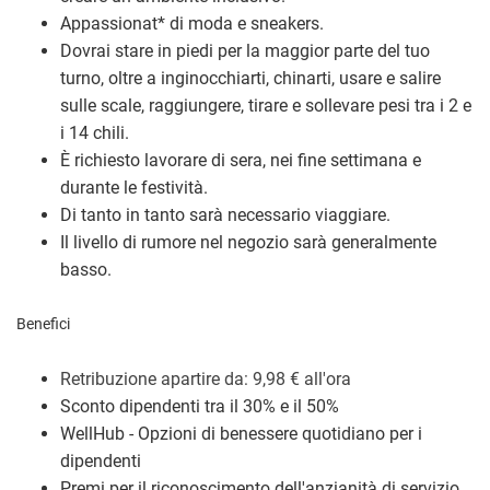
Appassionat
*
di moda e sneakers.
Dovrai stare in piedi per la maggior parte del tuo
turno, oltre a inginocchiarti, chinarti, usare e salire
sulle scale, raggiungere, tirare e sollevare pesi tra i 2 e
i 14 chili.
È richiesto lavorare di sera, nei fine settimana e
durante le festività.
Di tanto in tanto sarà necessario viaggiare.
Il livello di rumore nel negozio sarà generalmente
basso.
Benefici
Retribuzione a
partire da: 9,98
€
all'ora
Sconto dipendenti tra il 30% e il 50%
WellHub - Opzioni di benessere quotidiano per i
dipendenti
Premi per il riconoscimento dell'anzianità di servizio