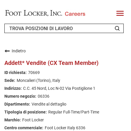
T
o
g
g
l
e
n
CHI SIAMO
a
v
Indietro
i
RICHIEDENTE DI RITORNO
g
Addett* Vendite (CX Team Member)
a
t
FAQ
70669
i
o
Moncalieri (Torino), Italy
n
CERCA LAVORO
C.C. 45 Nord, Loc N-02 Via Postiglione 1
ITALIAN
06336
Vendite al dettaglio
Regular Full-Time/Part-Time
Foot Locker
Foot Locker Italy 6336