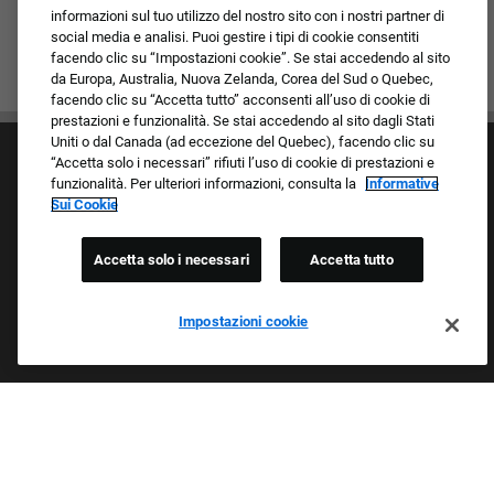
informazioni sul tuo utilizzo del nostro sito con i nostri partner di
social media e analisi. Puoi gestire i tipi di cookie consentiti
facendo clic su “Impostazioni cookie”. Se stai accedendo al sito
da Europa, Australia, Nuova Zelanda, Corea del Sud o Quebec,
facendo clic su “Accetta tutto” acconsenti all’uso di cookie di
prestazioni e funzionalità. Se stai accedendo al sito dagli Stati
Uniti o dal Canada (ad eccezione del Quebec), facendo clic su
“Accetta solo i necessari” rifiuti l’uso di cookie di prestazioni e
funzionalità. Per ulteriori informazioni, consulta la
Informative
Sui Cookie
Accetta solo i necessari
Accetta tutto
Cultura e valori
I nostri marchi
Società/Azienda
Impostazioni cookie
Richiedente di ritorno
FAQ - Domande frequenti
Orgogliosi Di Essere Un Datore Di Lavoro Che
Garantisce Opportunità Eque
Esaminiamo tutte le candidature indipendentemente da razza,
colore della pelle, sesso, religione, nazionalità, età, orientamento