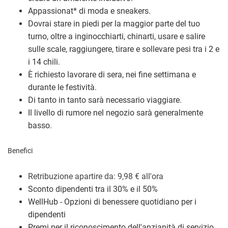
Appassionat
*
di moda e sneakers.
Dovrai stare in piedi per la maggior parte del tuo
turno, oltre a inginocchiarti, chinarti, usare e salire
sulle scale, raggiungere, tirare e sollevare pesi tra i 2 e
i 14 chili.
È richiesto lavorare di sera, nei fine settimana e
durante le festività.
Di tanto in tanto sarà necessario viaggiare.
Il livello di rumore nel negozio sarà generalmente
basso.
Benefici
Retribuzione a
partire da: 9,98
€
all'ora
Sconto dipendenti tra il 30% e il 50%
WellHub - Opzioni di benessere quotidiano per i
dipendenti
Premi per il riconoscimento dell'anzianità di servizio