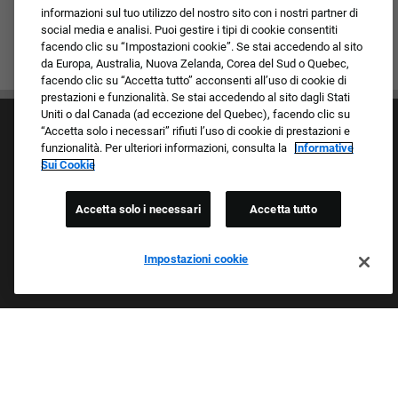
informazioni sul tuo utilizzo del nostro sito con i nostri partner di
social media e analisi. Puoi gestire i tipi di cookie consentiti
facendo clic su “Impostazioni cookie”. Se stai accedendo al sito
da Europa, Australia, Nuova Zelanda, Corea del Sud o Quebec,
facendo clic su “Accetta tutto” acconsenti all’uso di cookie di
prestazioni e funzionalità. Se stai accedendo al sito dagli Stati
Uniti o dal Canada (ad eccezione del Quebec), facendo clic su
“Accetta solo i necessari” rifiuti l’uso di cookie di prestazioni e
funzionalità. Per ulteriori informazioni, consulta la
Informative
Sui Cookie
Accetta solo i necessari
Accetta tutto
Cultura e valori
I nostri marchi
Società/Azienda
Impostazioni cookie
Richiedente di ritorno
FAQ - Domande frequenti
Orgogliosi Di Essere Un Datore Di Lavoro Che
Garantisce Opportunità Eque
Esaminiamo tutte le candidature indipendentemente da razza,
colore della pelle, sesso, religione, nazionalità, età, orientamento