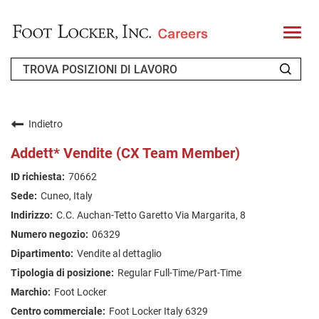
T
o
g
g
l
e
n
CHI SIAMO
a
v
Indietro
i
RICHIEDENTE DI RITORNO
g
Addett* Vendite (CX Team Member)
a
t
FAQ
70662
i
o
Cuneo, Italy
n
CERCA LAVORO
C.C. Auchan-Tetto Garetto Via Margarita, 8
ITALIAN
06329
Vendite al dettaglio
Regular Full-Time/Part-Time
Foot Locker
Foot Locker Italy 6329