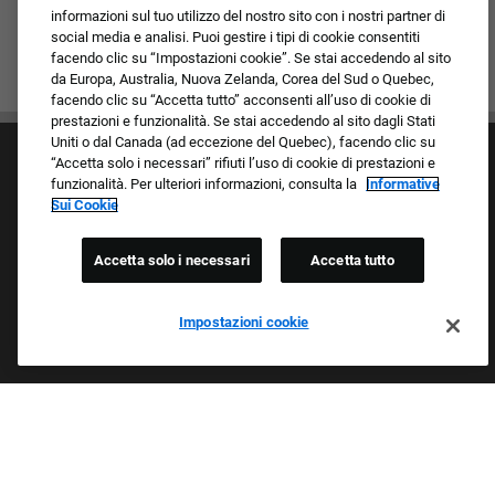
informazioni sul tuo utilizzo del nostro sito con i nostri partner di
social media e analisi. Puoi gestire i tipi di cookie consentiti
facendo clic su “Impostazioni cookie”. Se stai accedendo al sito
da Europa, Australia, Nuova Zelanda, Corea del Sud o Quebec,
facendo clic su “Accetta tutto” acconsenti all’uso di cookie di
prestazioni e funzionalità. Se stai accedendo al sito dagli Stati
Uniti o dal Canada (ad eccezione del Quebec), facendo clic su
“Accetta solo i necessari” rifiuti l’uso di cookie di prestazioni e
funzionalità. Per ulteriori informazioni, consulta la
Informative
Sui Cookie
Accetta solo i necessari
Accetta tutto
Cultura e valori
I nostri marchi
Società/Azienda
Impostazioni cookie
Richiedente di ritorno
FAQ - Domande frequenti
Orgogliosi Di Essere Un Datore Di Lavoro Che
Garantisce Opportunità Eque
Esaminiamo tutte le candidature indipendentemente da razza,
colore della pelle, sesso, religione, nazionalità, età, orientamento