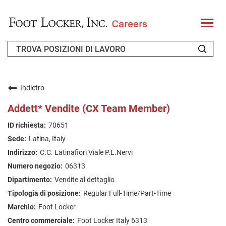
T
o
g
g
l
e
n
CHI SIAMO
a
v
Indietro
i
RICHIEDENTE DI RITORNO
g
Addett* Vendite (CX Team Member)
a
t
FAQ
70651
i
o
Latina, Italy
n
CERCA LAVORO
C.C. Latinafiori Viale P.L.Nervi
ITALIAN
06313
Vendite al dettaglio
Regular Full-Time/Part-Time
Foot Locker
Foot Locker Italy 6313