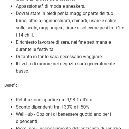
Appassionat
*
di moda e sneakers.
Dovrai stare in piedi per la maggior parte del tuo
turno, oltre a inginocchiarti, chinarti, usare e salire
sulle scale, raggiungere, tirare e sollevare pesi tra i 2 e
i 14 chili.
È richiesto lavorare di sera, nei fine settimana e
durante le festività.
Di tanto in tanto sarà necessario viaggiare.
Il livello di rumore nel negozio sarà generalmente
basso.
Benefici
Retribuzione a
partire da: 9,98
€
all'ora
Sconto dipendenti tra il 30% e il 50%
WellHub - Opzioni di benessere quotidiano per i
dipendenti
Premi per il riconoscimento dell'anzianità di servizio