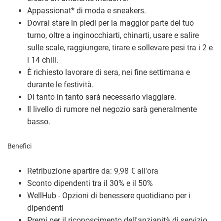
Appassionat
*
di moda e sneakers.
Dovrai stare in piedi per la maggior parte del tuo
turno, oltre a inginocchiarti, chinarti, usare e salire
sulle scale, raggiungere, tirare e sollevare pesi tra i 2 e
i 14 chili.
È richiesto lavorare di sera, nei fine settimana e
durante le festività.
Di tanto in tanto sarà necessario viaggiare.
Il livello di rumore nel negozio sarà generalmente
basso.
Benefici
Retribuzione a
partire da: 9,98
€
all'ora
Sconto dipendenti tra il 30% e il 50%
WellHub - Opzioni di benessere quotidiano per i
dipendenti
Premi per il riconoscimento dell'anzianità di servizio