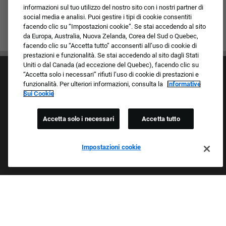
informazioni sul tuo utilizzo del nostro sito con i nostri partner di
social media e analisi. Puoi gestire i tipi di cookie consentiti
facendo clic su “Impostazioni cookie”. Se stai accedendo al sito
da Europa, Australia, Nuova Zelanda, Corea del Sud o Quebec,
facendo clic su “Accetta tutto” acconsenti all’uso di cookie di
prestazioni e funzionalità. Se stai accedendo al sito dagli Stati
Uniti o dal Canada (ad eccezione del Quebec), facendo clic su
“Accetta solo i necessari” rifiuti l’uso di cookie di prestazioni e
funzionalità. Per ulteriori informazioni, consulta la
Informative
Sui Cookie
Accetta solo i necessari
Accetta tutto
Cultura e valori
I nostri marchi
Società/Azienda
Impostazioni cookie
Richiedente di ritorno
FAQ - Domande frequenti
Orgogliosi Di Essere Un Datore Di Lavoro Che
Garantisce Opportunità Eque
Esaminiamo tutte le candidature indipendentemente da razza,
colore della pelle, sesso, religione, nazionalità, età, orientamento