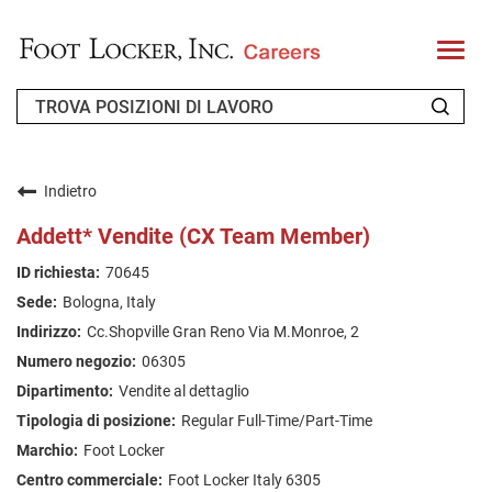
T
o
g
g
l
e
n
CHI SIAMO
a
v
Indietro
i
RICHIEDENTE DI RITORNO
g
Addett* Vendite (CX Team Member)
a
t
FAQ
70645
i
o
Bologna, Italy
n
CERCA LAVORO
Cc.Shopville Gran Reno Via M.Monroe, 2
ITALIAN
06305
Vendite al dettaglio
Regular Full-Time/Part-Time
Foot Locker
Foot Locker Italy 6305