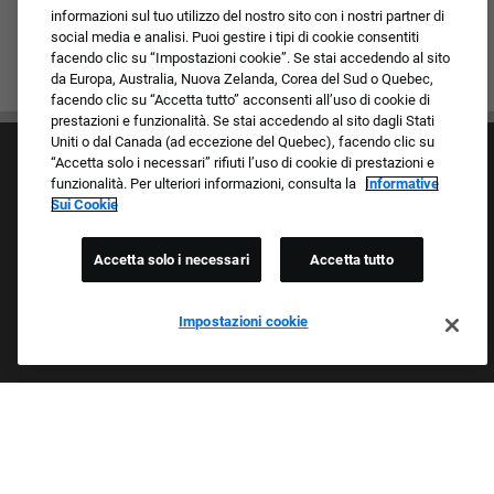
informazioni sul tuo utilizzo del nostro sito con i nostri partner di
social media e analisi. Puoi gestire i tipi di cookie consentiti
facendo clic su “Impostazioni cookie”. Se stai accedendo al sito
da Europa, Australia, Nuova Zelanda, Corea del Sud o Quebec,
facendo clic su “Accetta tutto” acconsenti all’uso di cookie di
prestazioni e funzionalità. Se stai accedendo al sito dagli Stati
Uniti o dal Canada (ad eccezione del Quebec), facendo clic su
“Accetta solo i necessari” rifiuti l’uso di cookie di prestazioni e
funzionalità. Per ulteriori informazioni, consulta la
Informative
Sui Cookie
Accetta solo i necessari
Accetta tutto
Cultura e valori
I nostri marchi
Società/Azienda
Impostazioni cookie
Richiedente di ritorno
FAQ - Domande frequenti
Orgogliosi Di Essere Un Datore Di Lavoro Che
Garantisce Opportunità Eque
Esaminiamo tutte le candidature indipendentemente da razza,
colore della pelle, sesso, religione, nazionalità, età, orientamento