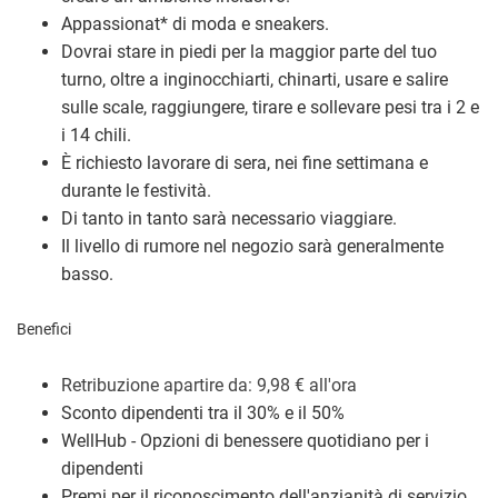
Appassionat
*
di moda e sneakers.
Dovrai stare in piedi per la maggior parte del tuo
turno, oltre a inginocchiarti, chinarti, usare e salire
sulle scale, raggiungere, tirare e sollevare pesi tra i 2 e
i 14 chili.
È richiesto lavorare di sera, nei fine settimana e
durante le festività.
Di tanto in tanto sarà necessario viaggiare.
Il livello di rumore nel negozio sarà generalmente
basso.
Benefici
Retribuzione a
partire da: 9,98
€
all'ora
Sconto dipendenti tra il 30% e il 50%
WellHub - Opzioni di benessere quotidiano per i
dipendenti
Premi per il riconoscimento dell'anzianità di servizio