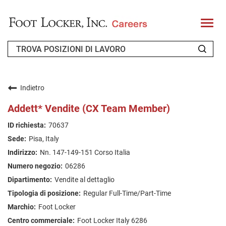
T
o
g
g
l
e
n
CHI SIAMO
a
v
Indietro
i
RICHIEDENTE DI RITORNO
g
Addett* Vendite (CX Team Member)
a
t
FAQ
70637
i
o
Pisa, Italy
n
CERCA LAVORO
Nn. 147-149-151 Corso Italia
ITALIAN
06286
Vendite al dettaglio
Regular Full-Time/Part-Time
Foot Locker
Foot Locker Italy 6286