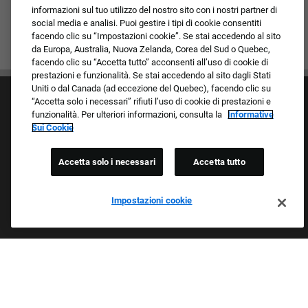
informazioni sul tuo utilizzo del nostro sito con i nostri partner di
social media e analisi. Puoi gestire i tipi di cookie consentiti
facendo clic su “Impostazioni cookie”. Se stai accedendo al sito
da Europa, Australia, Nuova Zelanda, Corea del Sud o Quebec,
facendo clic su “Accetta tutto” acconsenti all’uso di cookie di
prestazioni e funzionalità. Se stai accedendo al sito dagli Stati
Uniti o dal Canada (ad eccezione del Quebec), facendo clic su
“Accetta solo i necessari” rifiuti l’uso di cookie di prestazioni e
funzionalità. Per ulteriori informazioni, consulta la
Informative
Sui Cookie
Accetta solo i necessari
Accetta tutto
Cultura e valori
I nostri marchi
Società/Azienda
Impostazioni cookie
Richiedente di ritorno
FAQ - Domande frequenti
Orgogliosi Di Essere Un Datore Di Lavoro Che
Garantisce Opportunità Eque
Esaminiamo tutte le candidature indipendentemente da razza,
colore della pelle, sesso, religione, nazionalità, età, orientamento