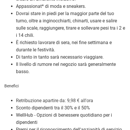
Appassionat
*
di moda e sneakers.
Dovrai stare in piedi per la maggior parte del tuo
turno, oltre a inginocchiarti, chinarti, usare e salire
sulle scale, raggiungere, tirare e sollevare pesi tra i 2 e
i 14 chili.
È richiesto lavorare di sera, nei fine settimana e
durante le festività.
Di tanto in tanto sarà necessario viaggiare.
Il livello di rumore nel negozio sarà generalmente
basso.
Benefici
Retribuzione a
partire da: 9,98
€
all'ora
Sconto dipendenti tra il 30% e il 50%
WellHub - Opzioni di benessere quotidiano per i
dipendenti
Premi per il riconoscimento dell'anzianità di servizio