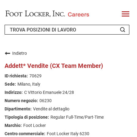
T
o
g
g
l
e
n
CHI SIAMO
a
v
Indietro
i
RICHIEDENTE DI RITORNO
g
Addett* Vendite (CX Team Member)
a
t
FAQ
70629
i
o
Milano, Italy
n
CERCA LAVORO
C Vittorio Emanuele 24/28
ITALIAN
06230
Vendite al dettaglio
Regular Full-Time/Part-Time
Foot Locker
Foot Locker Italy 6230